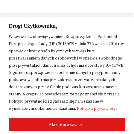
Drogi Użytkowniku,
W związku z obowiązywaniem Rozporządzenia Parlamentu
Europejskiego i Rady (UE) 2016/679 z dnia 27 kwietnia 2016 r. w
sprawie ochrony osób fizycznych w związku z
przetwarzaniem danych osobowych i w sprawie swobodnego
przepływu takich danych oraz uchylenia dyrektywy 95/46/WE
(ogólne rozporządzenie o ochronie danych) przypominamy
podstawowe informacje z zakresu przetwarzania danych
dostarczanych przez Ciebie podczas korzystania z naszej
strony. Akceptując oświadczasz, że zapoznałeś się z treścią
Polityki prywatności i zgadzasz się na wskazane w
Zmień ustawienia cookies
wymienionym dokumencie działania.
Polityka prywatności
Akceptuj wszystkie
©
Kresy24.pl
2026. Wszelkie Prawa Zastrzeżone.
O nas i Kontakt
|
Polityka prywatności