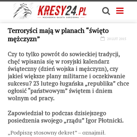
Terroryści mają w planach “święto
mężczyzn”
20 LUT 2015
Czy to tylko powrót do sowieckiej tradycji,
chęć wpisania się w rosyjski kalendarz
świąteczny (dzień wojska i mężczyzn), czy
jakieś większe plany militarne i oczekiwanie
sukcesu? 23 lutego ługańska „republika” chce
ogłosić “państwowym” świętem i dniem
wolnym od pracy.
Zapowiedział to podczas dzisiejszego
posiedzenia swojego „rządu” Igor Płotnicki.
„Podpiszę stosowny dekret” – oznajmił.