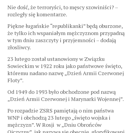
Nie dość, że terroryści, to męscy szowiniści? –
rozległy się komentarze.
Piękne ługańskie “republikanki” będą oburzone,
że tylko ich wspaniałym mężczyznom przypadną
w tym dniu zaszczyty i przyjemności – dodają
złosliwcy.
23 lutego został ustanowiony w Związku
Sowieckim w 1922 roku jako państwowe święto,
któremu nadano nazwę „Dzień Armii Czerwonej
Floty”.
Od 1949 do 1993 było obchodzone pod nazwą
„Dzień Armii Czerwonej i Marynarki Wojennej”.
Po rozpadzie ZSRS pamiętają o nim państwa
WNP i obchodzą 23 lutego „święto wojska i
mężczyzn”. W Rosji w „Dniu Obrońców
Ojczyzny”, jak nazywa się obecnie, gloryfikowani