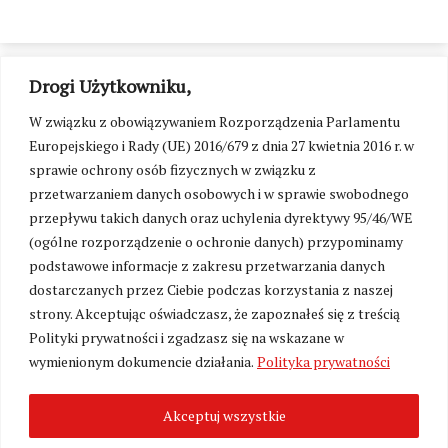
Drogi Użytkowniku,
W związku z obowiązywaniem Rozporządzenia Parlamentu
Europejskiego i Rady (UE) 2016/679 z dnia 27 kwietnia 2016 r. w
sprawie ochrony osób fizycznych w związku z
przetwarzaniem danych osobowych i w sprawie swobodnego
przepływu takich danych oraz uchylenia dyrektywy 95/46/WE
(ogólne rozporządzenie o ochronie danych) przypominamy
podstawowe informacje z zakresu przetwarzania danych
dostarczanych przez Ciebie podczas korzystania z naszej
strony. Akceptując oświadczasz, że zapoznałeś się z treścią
Polityki prywatności i zgadzasz się na wskazane w
Zmień ustawienia cookies
wymienionym dokumencie działania.
Polityka prywatności
Akceptuj wszystkie
©
Kresy24.pl
2026. Wszelkie Prawa Zastrzeżone.
O nas i Kontakt
|
Polityka prywatności