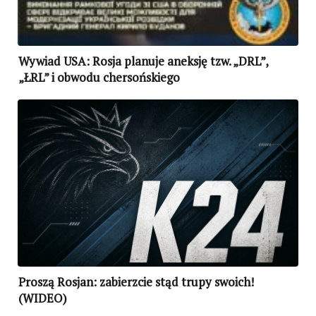
Wywiad USA: Rosja planuje aneksję tzw. „DRL”,
„ŁRL” i obwodu chersońskiego
Proszą Rosjan: zabierzcie stąd trupy swoich!
(WIDEO)