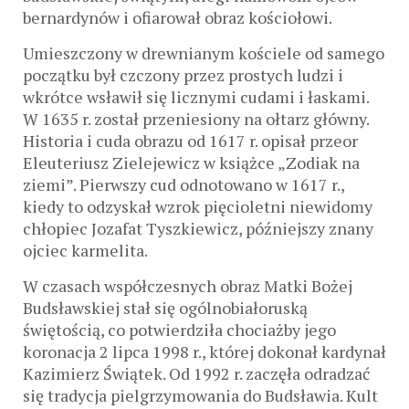
bernardynów i ofiarował obraz kościołowi.
Umieszczony w drewnianym kościele od samego
początku był czczony przez prostych ludzi i
wkrótce wsławił się licznymi cudami i łaskami.
W 1635 r. został przeniesiony na ołtarz główny.
Historia i cuda obrazu od 1617 r. opisał przeor
Eleuteriusz Zielejewicz w książce „Zodiak na
ziemi”. Pierwszy cud odnotowano w 1617 r.,
kiedy to odzyskał wzrok pięcioletni niewidomy
chłopiec Jozafat Tyszkiewicz, późniejszy znany
ojciec karmelita.
W czasach współczesnych obraz Matki Bożej
Budsławskiej stał się ogólnobiałoruską
świętością, co potwierdziła chociażby jego
koronacja 2 lipca 1998 r., której dokonał kardynał
Kazimierz Świątek. Od 1992 r. zaczęła odradzać
się tradycja pielgrzymowania do Budsławia. Kult