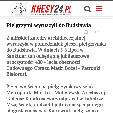
Pielgrzymi wyruszyli do Budsławia
01 LIP 2013
Z mińskiej katedry archidiecezjalnej
wyruszyła w poniedziałek piesza pielgrzymka
do Budsławia. W dniach 5-6 lipca w
Sanktuarium odbędą się jubileuszowe
uroczystości 400 – lecia obecności
Cudownego Obrazu Matki Bożej – Patronki
Białorusi.
Przed wyjściem na pielgrzymkowy szlak
Metropolita Mińsko – Mohylewski Arcybiskup
Tadeusz Kondrusiewicz odprawił w katedrze
Mszę świetą i udzielił pątnikom specjalnego
błogosławieństwa. Kierownik pielgrzymki