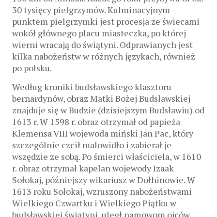
30 tysięcy pielgrzymów. Kulminacyjnym
punktem pielgrzymki jest procesja ze świecami
wokół głównego placu miasteczka, po której
wierni wracają do świątyni. Odprawianych jest
kilka nabożeństw w różnych językach, również
po polsku.
Według kroniki budsławskiego klasztoru
bernardynów, obraz Matki Bożej Budsławskiej
znajduje się w Budzie (dzisiejszym Budsławiu) od
1613 r. W 1598 r. obraz otrzymał od papieża
Klemensa VIII wojewoda miński Jan Pac, który
szczególnie czcił malowidło i zabierał je
wszędzie ze sobą. Po śmierci właściciela, w 1610
r. obraz otrzymał kapelan wojewody Izaak
Sołokaj, późniejszy wikariusz w Dołhinowie. W
1613 roku Sołokaj, wzruszony nabożeństwami
Wielkiego Czwartku i Wielkiego Piątku w
budsławskiej świątyni, uległ namowom ojców