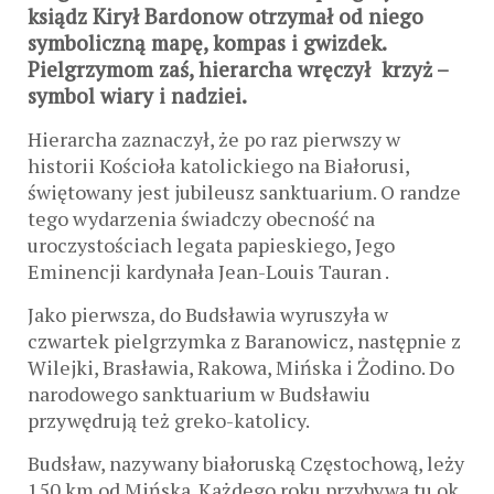
ksiądz Kirył Bardonow otrzymał od niego
symboliczną mapę, kompas i gwizdek.
Pielgrzymom zaś, hierarcha wręczył krzyż –
symbol wiary i nadziei.
Hierarcha zaznaczył, że po raz pierwszy w
historii Kościoła katolickiego na Białorusi,
świętowany jest jubileusz sanktuarium. O randze
tego wydarzenia świadczy obecność na
uroczystościach legata papieskiego, Jego
Eminencji kardynała Jean-Louis Tauran .
Jako pierwsza, do Budsławia wyruszyła w
czwartek pielgrzymka z Baranowicz, następnie z
Wilejki, Brasławia, Rakowa, Mińska i Żodino. Do
narodowego sanktuarium w Budsławiu
przywędrują też greko-katolicy.
Budsław, nazywany białoruską Częstochową, leży
150 km od Mińska. Każdego roku przybywa tu ok.