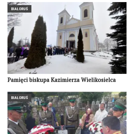
BIAŁORUŚ
Pamięci biskupa Kazimierza Wielikosielca
BIAŁORUŚ