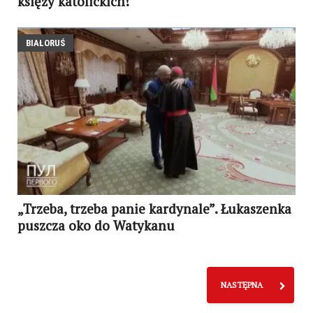
księży katolickich!
BIAŁORUŚ
„Trzeba, trzeba panie kardynale”. Łukaszenka
puszcza oko do Watykanu
NASTĘPNA