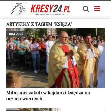
ARTYKUŁY Z TAGIEM "KSIĘŻA"
BIAŁORUŚ
Milicjanci zakuli w kajdanki księdza na
oczach wiernych