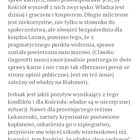
Kościół wyszedł z nich zwycięsko. Władza jest
dzisiaj i graczem i krupierem. Długie milczenie
jest niekorzystne, nie tylko w stosunku do
społeczeństwa, ale również bezpośrednio dla
księdza Lazara, pomimo tego, że z
pragmatycznego punktu widzenia, sprawa
została powierzona nuncjuszowi. (Claudio
Gugerotti mniej emocjonalnie postrzega te dwie
sprawy karne i nie czuje tak olbrzymiej presji ze
strony opinii publicznej. Jest on też mniej
zależny od władzy na Białorusi).
Jednak jest jakiś pozytyw wynikający z tego
konfliktu i dla Kościoła: władze są w niezręcznej
sytuacji. Nawet dla przestępczego reżimu
Łukaszenki, zarzuty kryminalne postawione
kapłanowi, oskarżenia go o szpiegostwo,
przyniesie mu więcej szkody wizerunkowej niż
korzyści, tym bardziej, że władze chcą zachować