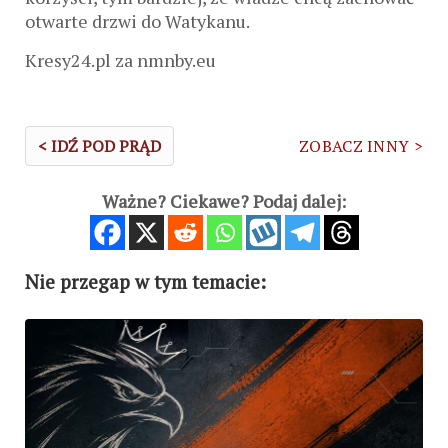
otwarte drzwi do Watykanu.
Kresy24.pl za nmnby.eu
< IDŹ POD PRĄD
ZOBACZ INNY >
Ważne? Ciekawe? Podaj dalej:
Nie przegap w tym temacie: