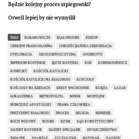
Będzie kolejny proces szpiegowski?
Orwell lepiej by nie wymyślił
TAGI
BARANOWICZE
BIAŁORUSINI
BISKUP
CERKIEW PRAWOSŁAWNA
CHRZEŚCIJAŃSKA DEMOKRACJA
DYPLOMACJA
GRODZIEŃSZCZYZNA
GUGEROTTI
IMPERIUM ROSYJSKIE
JĘZYK ROSYJSKI
KGB
KONDRUSIEWICZ
KONFLIKT
KOŚCIÓŁ KATOLICKI
KOŚCIÓŁ KATOLICKI NA BIAŁORUSI
KOŚCIOŁY
KOŚCIOŁY NA KRESACH
KRESY WSCHODNIE
KSIĘŻA
LAZAR
ŁUKASZENKA
METROPOLITA
MIŃSK
MOHYLEW
NUNCJUSZ APOSTOLSKI
PRAWA CZŁOWIEKA
PREZYDENT BIAŁORUSI
PROCES
RELIGIA
REPRESJE
RUCH WIZOWY
RUSINI
RZYM
SĄD KONSTYTUCYJNY
SŁUŻBY ROSYJSKIE
SŁUŻBY SPECJALNE
SPOŁECZEŃSTWO
ŚWIĄTEK
SZANTAŻ
SZCZUCZYN
WATYKAN
ZACHÓD