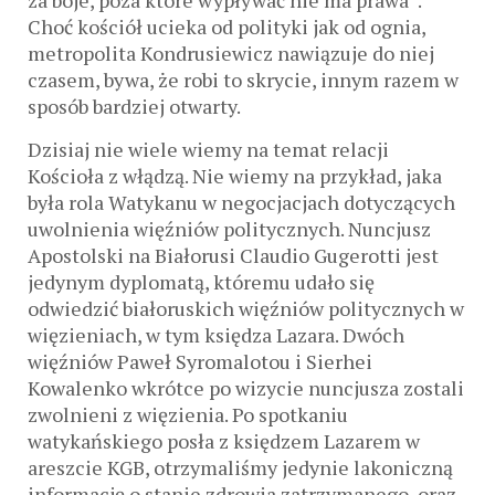
za boje, poza które wypływać nie ma prawa”.
Choć kościół ucieka od polityki jak od ognia,
metropolita Kondrusiewicz nawiązuje do niej
czasem, bywa, że robi to skrycie, innym razem w
sposób bardziej otwarty.
Dzisiaj nie wiele wiemy na temat relacji
Kościoła z włądzą. Nie wiemy na przykład, jaka
była rola Watykanu w negocjacjach dotyczących
uwolnienia więźniów politycznych. Nuncjusz
Apostolski na Białorusi Claudio Gugerotti jest
jedynym dyplomatą, któremu udało się
odwiedzić białoruskich więźniów politycznych w
więzieniach, w tym księdza Lazara. Dwóch
więźniów Paweł Syromalotou i Sierhei
Kowalenko wkrótce po wizycie nuncjusza zostali
zwolnieni z więzienia. Po spotkaniu
watykańskiego posła z księdzem Lazarem w
areszcie KGB, otrzymaliśmy jedynie lakoniczną
informację o stanie zdrowia zatrzymanego, oraz