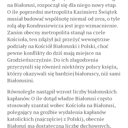
na Białorusi, rozpoczął się dla niego nowy etap.
O ile poprzedni metropolita Kazimierz Świątek
musiał budować wspólnotę niemal od zera, o tyle
rolą abp Kondrusiewicza jest jego wzmacnienie.
Zanim obecny metropolita stanął na czele
Kościoła, ten zdążył już przeżyć wewnętrzne
podziały na Kościół Białoruski i Polski, choć
pewne konflikty do dziś mają miejsce na
Grodzieńszczyźnie. Do ich złagodzenia
przyczynili się również niektórzy polscy księża,
którzy okazywali się bardziej białoruscy, niż sami
Białorusini.
Równolegle nastąpił wzrost liczby białoruskich
kapłanów. O ile dotąd władze Białorusi często
stosowały szantaż wobec Kościoła na Białorusi,
polegający na groźbie wydalenia kapłanów
katolickich (najczęściej z Polski), obecnie
Białoruś ma dostateczną liczbę duchownych,