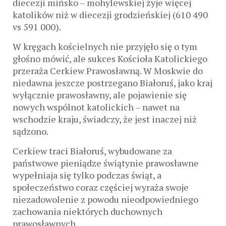
diecezji mińsko – mohylewskiej żyje więcej
katolików niż w diecezji grodzieńskiej (610 490
vs 591 000).
W kręgach kościelnych nie przyjęło się o tym
głośno mówić, ale sukces Kościoła Katolickiego
przeraża Cerkiew Prawosławną. W Moskwie do
niedawna jeszcze postrzegano Białoruś, jako kraj
wyłącznie prawosławny, ale pojawienie się
nowych wspólnot katolickich – nawet na
wschodzie kraju, świadczy, że jest inaczej niż
sądzono.
Cerkiew traci Białoruś, wybudowane za
państwowe pieniądze świątynie prawosławne
wypełniaja się tylko podczas świąt, a
społeczeństwo coraz częściej wyraża swoje
niezadowolenie z powodu nieodpowiedniego
zachowania niektórych duchownych
prawosławnych .