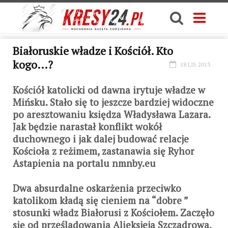
Białoruskie władze i Kościół. Kto
kogo…?
18 LIS 2013
Kościół katolicki od dawna irytuje władze w
Mińsku. Stało się to jeszcze bardziej widoczne
po aresztowaniu księdza Władysława Lazara.
Jak będzie narastał konflikt wokół
duchownego i jak dalej budować relacje
Kościoła z reżimem, zastanawia się Ryhor
Astapienia na portalu nmnby.eu
Dwa absurdalne oskarżenia przeciwko
katolikom kładą się cieniem na “dobre ”
stosunki władz Białorusi z Kościołem. Zaczęło
się od prześladowania Alieksjeja Szczadrowa,