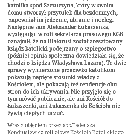
katolika spod Szczuczyna, który w swoim
domu stworzył przytułek dla bezdomnych,
zapewniał im jedzenie, ubranie i nocleg.
Następnie sam Aleksander Łukaszenka,
występując w roli sekretarza prasowego KGB
oznajmił, że na Białorusi został aresztowany
ksiądz katolicki podejrzany o szpiegostwo
(później opinia społeczna dowiedziała się, że
chodzi o księdza Władysława Lazara). Te dwie
sprawy wymierzone przeciwko katolikom
pokazują napięte stosunki władzy z
Kościołem, ale pokazują też tendencje obu
stron do ich ukrywania. Nie przyjęło się o
tym mówić publicznie, ale ani Kościół do
Łukaszenki, ani Łukaszenka do Kościoła nie
żywią ciepłych uczuć.
Wraz z objęciem przez abp.Tadeusza
Kondrusiewicz roli głowy Kościoła Katolickiego