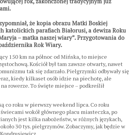
wującej rok, zakończonej tradycyjnym już
ami.
zypomniał, że kopia obrazu Matki Boskiej
h katolickich parafiach Białorusi, a dewiza Roku
“Maryja – matka naszej wiary”. Przygotowania do
 października Rok Wiary.
żący 150 km na północ od Mińska, to miejsce
zęstochową. Kościół był tam zawsze otwarty, nawet
komunizmu tak się zdarzało. Pielgrzymki odbywały się
raz, kiedy kilkaset osób idzie na piechotę, ale
a rowerze. To święte miejsce – podkreślił
ą co roku w pierwszy weekend lipca. Co roku
 świecami wokół głównego placu miasteczka, po
wianych jest kilka nabożeństw, w różnych językach,
około 30 tys. pielgrzymów. Zobaczymy, jak będzie w
 Kondrusiewicz.