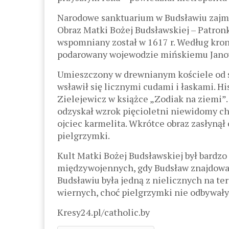
Narodowe sanktuarium w Budsławiu zajmuj
Obraz Matki Bożej Budsławskiej – Patronk
wspomniany został w 1617 r. Według kron
podarowany wojewodzie mińskiemu Janowi
Umieszczony w drewnianym kościele od s
wsławił się licznymi cudami i łaskami. Hi
Zielejewicz w książce „Zodiak na ziemi”.
odzyskał wzrok pięcioletni niewidomy ch
ojciec karmelita. Wkrótce obraz zasłynął 
pielgrzymki.
Kult Matki Bożej Budsławskiej był bardzo 
międzywojennych, gdy Budsław znajdował 
Budsławiu była jedną z nielicznych na te
wiernych, choć pielgrzymki nie odbywały 
Kresy24.pl/catholic.by