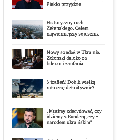
Piekło przyjdzie
błyskawicznie”
Historyczny ruch
Zełenskiego. Celem
najwierniejszy sojusznik
Putina w Europie
Nowy sondaż w Ukrainie.
Zełenski daleko za
liderami zaufania
6 trafień! Dobili wielką
rafinerię definitywnie?
„Musimy zdecydować, czy
idziemy z Banderą, czy z
narodem ukraińskim”