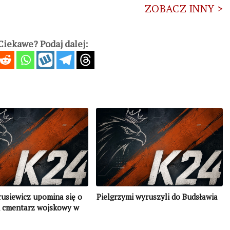
ZOBACZ INNY >
iekawe? Podaj dalej:
usiewicz upomina się o
Pielgrzymi wyruszyli do Budsławia
i cmentarz wojskowy w
aród, który zapomina o
orii, nie ma przyszłości”