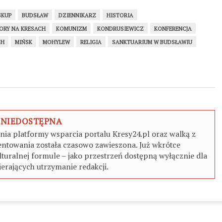
SKUP
BUDSŁAW
DZIENNIKARZ
HISTORIA
ORY NA KRESACH
KOMUNIZM
KONDRUSIEWICZ
KONFERENCJA
CH
MIŃSK
MOHYLEW
RELIGIA
SANKTUARIUM W BUDSŁAWIU
 NIEDOSTĘPNA
a platformy wsparcia portalu Kresy24.pl oraz walką z
ntowania została czasowo zawieszona. Już wkrótce
turalnej formule – jako przestrzeń dostępną wyłącznie dla
erających utrzymanie redakcji.