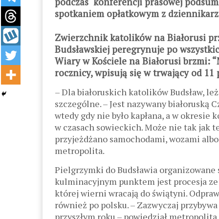
podczas konferencji prasowej podsumo
spotkaniem opłatkowym z dziennikarz
Zwierzchnik katolików na Białorusi pr
Budsławskiej peregrynuje po wszystkic
Wiary w Kościele na Białorusi brzmi: 
rocznicy, wpisują się w trwający od 11
– Dla białoruskich katolików Budsław, le
szczególne. – Jest nazywany białoruską C
wtedy gdy nie było kapłana, a w okresie 
w czasach sowieckich. Może nie tak jak te
przyjeżdżano samochodami, wozami albo n
metropolita.
Pielgrzymki do Budsławia organizowane s
kulminacyjnym punktem jest procesja ze
której wierni wracają do świątyni. Odpra
również po polsku. – Zazwyczaj przybywa 
przyszłym roku – powiedział metropolita