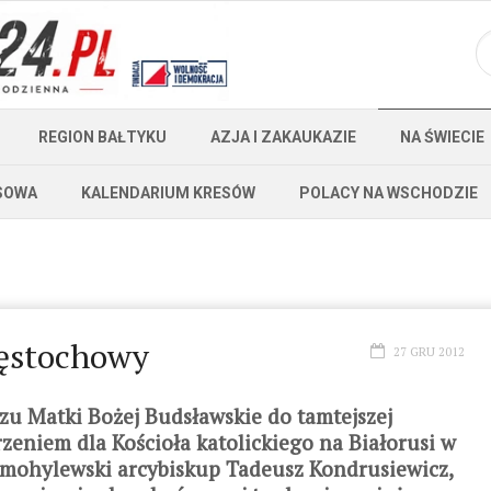
REGION BAŁTYKU
AZJA I ZAKAUKAZIE
NA ŚWIECIE
SOWA
KALENDARIUM KRESÓW
POLACY NA WSCHODZIE
zęstochowy
27 GRU 2012
zu Matki Bożej Budsławskie do tamtejszej
zeniem dla Kościoła katolickiego na Białorusi w
-mohylewski arcybiskup Tadeusz Kondrusiewicz,