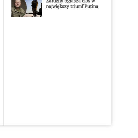
Załużny ogłasza cios w
największy triumf Putina