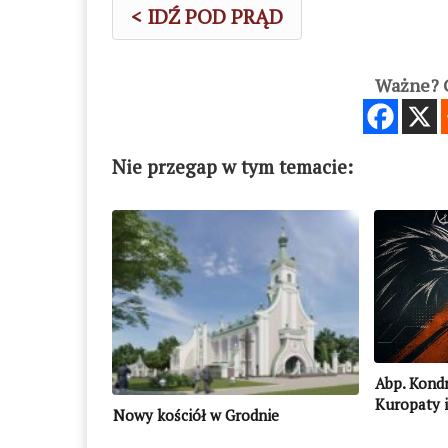
< IDŹ POD PRĄD
Ważne? C
Nie przegap w tym temacie:
Abp. Kondr
Kuropaty 
Nowy kościół w Grodnie
Mińsku: “n
swojej hist