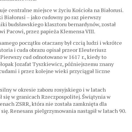
e centralne miejsce w życiu Kościoła na Białorusi.
i Białorusi – jako cudowny po raz pierwszy
iki budsławskiego klasztoru bernardynów, został
 Pacowi, przez papieża Klemensa VIII.
amego początku otaczany był czcią ludzi i wkrótce
storia i cuda obrazu opisał przeor Eleuteriusz
 Pierwszy cud odnotowano w 1617 r., kiedy to
łopak Jozafat Tyszkiewicz, późniejszemu znany
cudami i przez kolejne wieki przyciągał liczne
silny w okresie zaboru rosyjskiego i w latach
się w granicach Rzeczpospolitej. Świątynia w
renach ZSRR, która nie została zamknięta dla
się. Renesans pielgrzymowania nastąpił w latach 90.