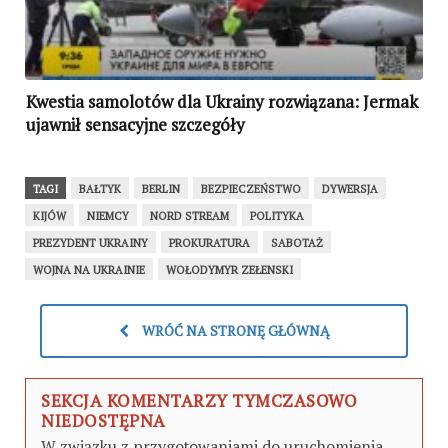
Kwestia samolotów dla Ukrainy rozwiązana: Jermak
ujawnił sensacyjne szczegóły
TAGI
BAŁTYK
BERLIN
BEZPIECZEŃSTWO
DYWERSJA
KIJÓW
NIEMCY
NORD STREAM
POLITYKA
PREZYDENT UKRAINY
PROKURATURA
SABOTAŻ
WOJNA NA UKRAINIE
WOŁODYMYR ZEŁENSKI
WRÓĆ NA STRONĘ GŁÓWNĄ
SEKCJA KOMENTARZY TYMCZASOWO
NIEDOSTĘPNA
W związku z przygotowaniami do uruchomienia