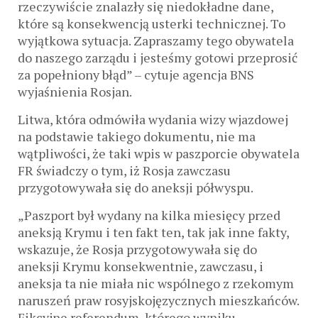
rzeczywiście znalazły się niedokładne dane,
które są konsekwencją usterki technicznej. To
wyjątkowa sytuacja. Zapraszamy tego obywatela
do naszego zarządu i jesteśmy gotowi przeprosić
za popełniony błąd” – cytuje agencja BNS
wyjaśnienia Rosjan.
Litwa, która odmówiła wydania wizy wjazdowej
na podstawie takiego dokumentu, nie ma
wątpliwości, że taki wpis w paszporcie obywatela
FR świadczy o tym, iż Rosja zawczasu
przygotowywała się do aneksji półwyspu.
„Paszport był wydany na kilka miesięcy przed
aneksją Krymu i ten fakt ten, tak jak inne fakty,
wskazuje, że Rosja przygotowywała się do
aneksji Krymu konsekwentnie, zawczasu, i
aneksja ta nie miała nic wspólnego z rzekomym
naruszeń praw rosyjskojęzycznych mieszkańców.
Fikcyjne referendum, którego wyniku