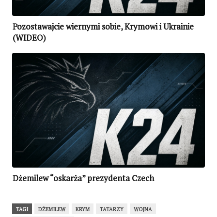
Pozostawajcie wiernymi sobie, Krymowi i Ukrainie
(WIDEO)
Dżemilew “oskarża” prezydenta Czech
TAGI
DŻEMILEW
KRYM
TATARZY
WOJNA