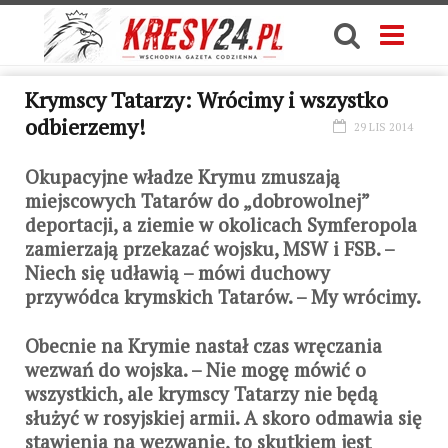
Krymscy Tatarzy: Wrócimy i wszystko
odbierzemy!
29 LIS 2014
Okupacyjne władze Krymu zmuszają
miejscowych Tatarów do „dobrowolnej”
deportacji, a ziemie w okolicach Symferopola
zamierzają przekazać wojsku, MSW i FSB. –
Niech się udławią – mówi duchowy
przywódca krymskich Tatarów. – My wrócimy.
Obecnie na Krymie nastał czas wręczania
wezwań do wojska. – Nie mogę mówić o
wszystkich, ale krymscy Tatarzy nie będą
służyć w rosyjskiej armii. A skoro odmawia się
stawienia na wezwanie, to skutkiem jest