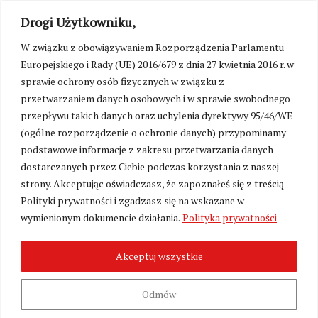
Drogi Użytkowniku,
W związku z obowiązywaniem Rozporządzenia Parlamentu
Europejskiego i Rady (UE) 2016/679 z dnia 27 kwietnia 2016 r. w
sprawie ochrony osób fizycznych w związku z
przetwarzaniem danych osobowych i w sprawie swobodnego
przepływu takich danych oraz uchylenia dyrektywy 95/46/WE
(ogólne rozporządzenie o ochronie danych) przypominamy
podstawowe informacje z zakresu przetwarzania danych
dostarczanych przez Ciebie podczas korzystania z naszej
strony. Akceptując oświadczasz, że zapoznałeś się z treścią
Polityki prywatności i zgadzasz się na wskazane w
Zmień ustawienia cookies
wymienionym dokumencie działania.
Polityka prywatności
Akceptuj wszystkie
©
Kresy24.pl
2026. Wszelkie Prawa Zastrzeżone.
O nas i Kontakt
|
Polityka prywatności
Produkcja:
Fundacja Wolność i Demokracja
Odmów