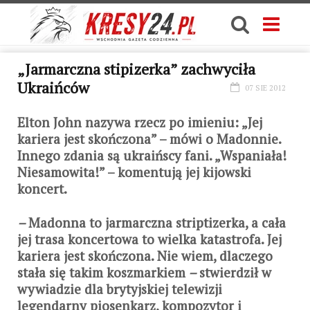
„Jarmarczna stipizerka” zachwyciła
Ukraińców
07 SIE 2012
Elton John nazywa rzecz po imieniu: „Jej
kariera jest skończona” – mówi o Madonnie.
Innego zdania są ukraińscy fani. „Wspaniała!
Niesamowita!” – komentują jej kijowski
koncert.
–
Madonna to jarmarczna striptizerka, a cała
jej trasa koncertowa to wielka katastrofa. Jej
kariera jest skończona. Nie wiem, dlaczego
stała się takim koszmarkiem
–
stwierdził w
wywiadzie dla brytyjskiej telewizji
legendarny piosenkarz, kompozytor i