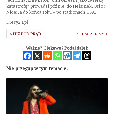
katastrofę” prowadzi później do Helsinek, Oslo i
Nicei, a do końca roku – po stadionach USA.
Kresy24.pl
< IDŹ POD PRĄD
ZOBACZ INNY >
Ważne? Ciekawe? Podaj dalej:
Nie przegap w tym temacie: