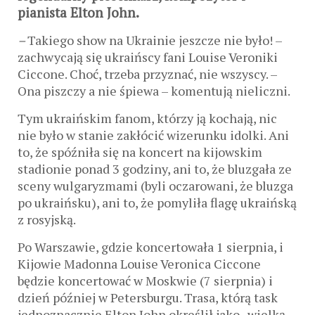
pianista Elton John.
–
Takiego
show na Ukrainie jeszcze nie było! –
zachwycają się ukraińscy fani Louise Veroniki
Ciccone. Choć, trzeba przyznać, nie wszyscy. –
Ona piszczy a nie śpiewa – komentują nieliczni.
Tym ukraińskim fanom, którzy ją kochają, nic
nie było w stanie zakłócić wizerunku idolki. Ani
to, że spóźniła się na koncert na kijowskim
stadionie ponad 3 godziny, ani to, że bluzgała ze
sceny wulgaryzmami (byli oczarowani, że bluzga
po ukraińsku), ani to, że pomyliła flagę ukraińską
z rosyjską.
Po Warszawie, gdzie koncertowała 1 sierpnia, i
Kijowie Madonna Louise Veronica Ciccone
będzie koncertować w Moskwie (7 sierpnia) i
dzień później w Petersburgu. Trasa, którą task
jednoznacznie Elton John określił jako „wielką