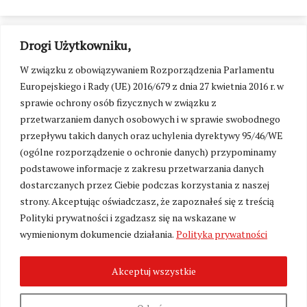
Drogi Użytkowniku,
W związku z obowiązywaniem Rozporządzenia Parlamentu
Europejskiego i Rady (UE) 2016/679 z dnia 27 kwietnia 2016 r. w
sprawie ochrony osób fizycznych w związku z
przetwarzaniem danych osobowych i w sprawie swobodnego
przepływu takich danych oraz uchylenia dyrektywy 95/46/WE
(ogólne rozporządzenie o ochronie danych) przypominamy
podstawowe informacje z zakresu przetwarzania danych
dostarczanych przez Ciebie podczas korzystania z naszej
strony. Akceptując oświadczasz, że zapoznałeś się z treścią
Polityki prywatności i zgadzasz się na wskazane w
Zmień ustawienia cookies
wymienionym dokumencie działania.
Polityka prywatności
Akceptuj wszystkie
©
Kresy24.pl
2026. Wszelkie Prawa Zastrzeżone.
O nas i Kontakt
|
Polityka prywatności