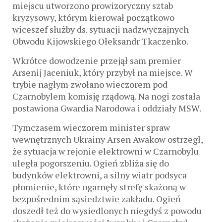
miejscu utworzono prowizoryczny sztab
kryzysowy, którym kierował początkowo
wiceszef służby ds. sytuacji nadzwyczajnych
Obwodu Kijowskiego Ołeksandr Tkaczenko.
Wkrótce dowodzenie przejął sam premier
Arsenij Jaceniuk, który przybył na miejsce. W
trybie nagłym zwołano wieczorem pod
Czarnobylem komisję rządową. Na nogi została
postawiona Gwardia Narodowa i oddziały MSW.
Tymczasem wieczorem minister spraw
wewnętrznych Ukrainy Arsen Awakow ostrzegł,
że sytuacja w rejonie elektrowni w Czarnobylu
uległa pogorszeniu. Ogień zbliża się do
budynków elektrowni, a silny wiatr podsyca
płomienie, które ogarnęły strefę skażoną w
bezpośrednim sąsiedztwie zakładu. Ogień
doszedł też do wysiedlonych niegdyś z powodu