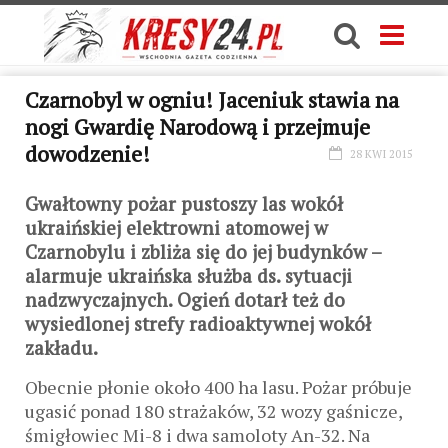
Czarnobyl w ogniu! Jaceniuk stawia na
nogi Gwardię Narodową i przejmuje
dowodzenie!
28 KWI 2015
Gwałtowny pożar pustoszy las wokół
ukraińskiej elektrowni atomowej w
Czarnobylu i zbliża się do jej budynków –
alarmuje ukraińska służba ds. sytuacji
nadzwyczajnych. Ogień dotarł też do
wysiedlonej strefy radioaktywnej wokół
zakładu.
Obecnie płonie około 400 ha lasu. Pożar próbuje
ugasić ponad 180 strażaków, 32 wozy gaśnicze,
śmigłowiec Mi-8 i dwa samoloty An-32. Na