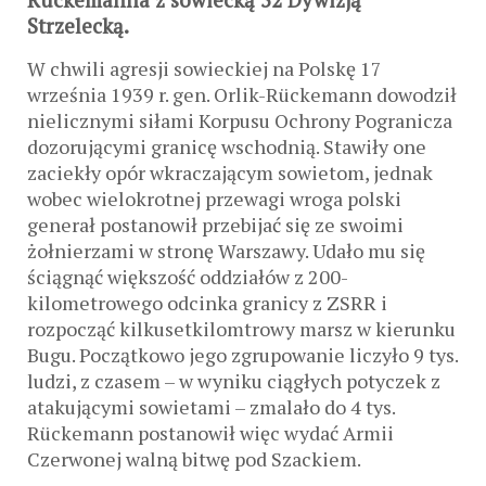
Strzelecką.
W chwili agresji sowieckiej na Polskę 17
września 1939 r. gen. Orlik-Rückemann dowodził
nielicznymi siłami Korpusu Ochrony Pogranicza
dozorującymi granicę wschodnią. Stawiły one
zaciekły opór wkraczającym sowietom, jednak
wobec wielokrotnej przewagi wroga polski
generał postanowił przebijać się ze swoimi
żołnierzami w stronę Warszawy. Udało mu się
ściągnąć większość oddziałów z 200-
kilometrowego odcinka granicy z ZSRR i
rozpocząć kilkusetkilomtrowy marsz w kierunku
Bugu. Początkowo jego zgrupowanie liczyło 9 tys.
ludzi, z czasem – w wyniku ciągłych potyczek z
atakującymi sowietami – zmalało do 4 tys.
Rückemann postanowił więc wydać Armii
Czerwonej walną bitwę pod Szackiem.