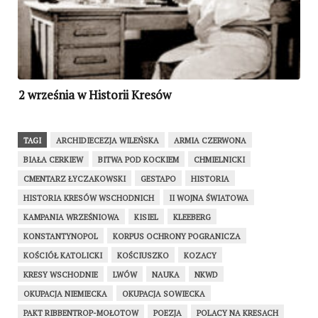
2 września w Historii Kresów
TAGI
ARCHIDIECEZJA WILEŃSKA
ARMIA CZERWONA
BIAŁA CERKIEW
BITWA POD KOCKIEM
CHMIELNICKI
CMENTARZ ŁYCZAKOWSKI
GESTAPO
HISTORIA
HISTORIA KRESÓW WSCHODNICH
II WOJNA ŚWIATOWA
KAMPANIA WRZEŚNIOWA
KISIEL
KLEEBERG
KONSTANTYNOPOL
KORPUS OCHRONY POGRANICZA
KOŚCIÓŁ KATOLICKI
KOŚCIUSZKO
KOZACY
KRESY WSCHODNIE
LWÓW
NAUKA
NKWD
OKUPACJA NIEMIECKA
OKUPACJA SOWIECKA
PAKT RIBBENTROP-MOŁOTOW
POEZJA
POLACY NA KRESACH