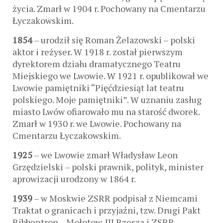
życia. Zmarł w 1904 r. Pochowany na Cmentarzu
Łyczakowskim.
1854
– urodził się Roman Żelazowski – polski
aktor i reżyser. W 1918 r. został pierwszym
dyrektorem działu dramatycznego Teatru
Miejskiego we Lwowie. W 1921 r. opublikował we
Lwowie pamiętniki “Pięćdziesiąt lat teatru
polskiego. Moje pamiętniki”. W uznaniu zasług
miasto Lwów ofiarowało mu na starość dworek.
Zmarł w 1930 r. we Lwowie. Pochowany na
Cmentarzu Łyczakowskim.
1925
– we Lwowie zmarł Władysław Leon
Grzędzielski – polski prawnik, polityk, minister
aprowizacji urodzony w 1864 r.
1939
– w Moskwie ZSRR podpisał z Niemcami
Traktat o granicach i przyjaźni, tzw. Drugi Pakt
Ribbentrop – Mołotow. III Rzesza i ZSRR