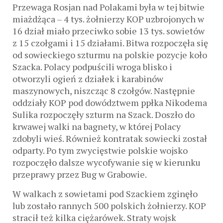
Przewaga Rosjan nad Polakami była w tej bitwie
miażdżąca – 4 tys. żołnierzy KOP uzbrojonych w
16 dział miało przeciwko sobie 13 tys. sowietów
z 15 czołgami i 15 działami. Bitwa rozpoczęła się
od sowieckiego szturmu na polskie pozycje koło
Szacka. Polacy podpuścili wroga blisko i
otworzyli ogień z działek i karabinów
maszynowych, niszcząc 8 czołgów. Następnie
oddziały KOP pod dowództwem ppłka Nikodema
Sulika rozpoczęły szturm na Szack. Doszło do
krwawej walki na bagnety, w której Polacy
zdobyli wieś. Również kontratak sowiecki został
odparty. Po tym zwycięstwie polskie wojsko
rozpoczęło dalsze wycofywanie się w kierunku
przeprawy przez Bug w Grabowie.
W walkach z sowietami pod Szackiem zginęło
lub zostało rannych 500 polskich żołnierzy. KOP
stracił też kilka ciężarówek. Straty wojsk