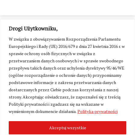
Drogi Użytkowniku,
W związku z obowiązywaniem Rozporządzenia Parlamentu
Europejskiego i Rady (UE) 2016/679 z dnia 27 kwietnia 2016 r. w
sprawie ochrony osób fizycznych w związku z
przetwarzaniem danych osobowych i w sprawie swobodnego
przepływu takich danych oraz uchylenia dyrektywy 95/46/WE
(ogólne rozporządzenie o ochronie danych) przypominamy
podstawowe informacje z zakresu przetwarzania danych
dostarczanych przez Ciebie podczas korzystania z naszej
strony. Akceptując oświadczasz, że zapoznałeś się z treścią
Polityki prywatności i zgadzasz się na wskazane w
Zmień ustawienia cookies
wymienionym dokumencie działania.
Polityka prywatności
Akceptuj wszystkie
©
Kresy24.pl
2026. Wszelkie Prawa Zastrzeżone.
O nas i Kontakt
|