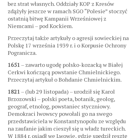
bez strat własnych. Oddziały KOP z Kresów
zdążyły jeszcze w ramach SGO “Polesie” stoczyć
ostatnią bitwę Kampanii Wrześniowej z
Niemcami – pod Kockiem.
Przeczytaj także artykuły o agresji sowieckiej na
Polskę 17 września 1939 r. i o Korpusie Ochrony
Pogranicza.
1651
– zawarto ugodę polsko-kozacką w Białej
Cerkwi kończącą powstanie Chmielnickiego.
Przeczytaj artykuł o Bohdanie Chmielnickim.
1821
– (lub 29 listopada) – urodził się Karol
Brzozowski – polski poeta, botanik, geolog,
geograf, etnolog, powstaniec styczniowy.
Demokraci lwowscy powołali go na swego
przedstawiciela w Konstantynopolu ze względu
na zaufanie jakim cieszył się u władz tureckich.
W 1884 r. osiadł we Lwowie, gdzie spędził resztę