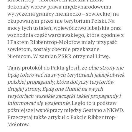
dokonały wbrew prawu międzynarodowemu
wytyczenia granicy niemiecko – sowieckiej na
okupowanym przez nie terytorium Polski. Na
mocy tych ustaleń, województwo lubelskie oraz
wschodnia część warszawskiego, które zgodnie z
I Paktem Ribbentrop-Mołotow miały przypaść
sowietom, zostały obecnie przekazane
Niemcom. W zamian ZSRR otrzymał Litwę.
Tajny protokół do Paktu głosił, że
obie strony nie
będą tolerować na swych terytoriach jakiejkolwiek
polskiej propagandy, która dotyczy terytoriów
drugiej strony. Będą one tłumić na swych
terytoriach wszelkie zaczątki takiej propagandy i
informować się wzajemnie
. Legło to u podstaw
późniejszej współpracy między Gestapo a NKWD.
Przeczytaj także artykuł o Pakcie Ribbentrop-
Mołotow.