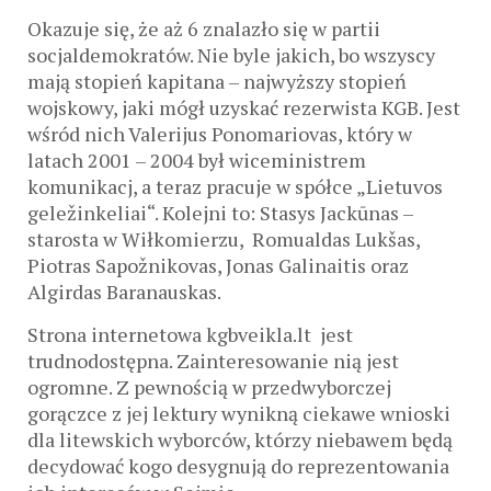
Okazuje się, że aż 6 znalazło się w partii
socjaldemokratów. Nie byle jakich, bo wszyscy
mają stopień kapitana – najwyższy stopień
wojskowy, jaki mógł uzyskać rezerwista KGB. Jest
wśród nich Valerijus Ponomariovas, który w
latach 2001 – 2004 był wiceministrem
komunikacj, a teraz pracuje w spółce „Lietuvos
geležinkeliai“. Kolejni to: Stasys Jackūnas –
starosta w Wiłkomierzu, Romualdas Lukšas,
Piotras Sapožnikovas, Jonas Galinaitis oraz
Algirdas Baranauskas.
Strona internetowa kgbveikla.lt jest
trudnodostępna. Zainteresowanie nią jest
ogromne. Z pewnością w przedwyborczej
gorączce z jej lektury wynikną ciekawe wnioski
dla litewskich wyborców, którzy niebawem będą
decydować kogo desygnują do reprezentowania