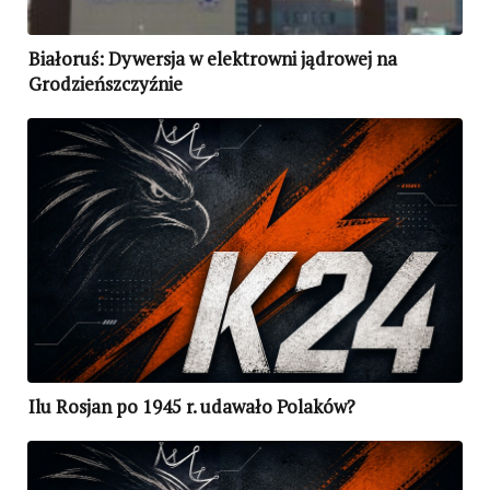
Białoruś: Dywersja w elektrowni jądrowej na
Grodzieńszczyźnie
Ilu Rosjan po 1945 r. udawało Polaków?