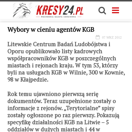
Wybory w cieniu agentów KGB
07 WRZ 2012
Litewskie Centrum Badań Ludobójstwa i
Oporu opublikowało listy kadrowych
współpracowników KGB w poszczególnych
miastach i rejonach kraju. W tym 53, którzy
byli na usługach KGB w Wilnie, 300 w Kownie,
98 w Kłajpedzie.
Rok temu ujawniono pierwszą serię
dokumentów. Teraz uzupełnione zostały o
informacje z rejonów. „Terytorialne” spisy
zostały ogłoszone po raz pierwszy. Pokazują
specyfikę działalności KGB na Litwie – 5
oddziałów w dużych miastach i 44 w