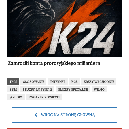
Zamrozili konta prorosyjskiego miliardera
TAGI
GŁOSOWANIE
INTERNET
KGB
KRESY WSCHODNIE
SEJM
SŁUŻBY ROSYJSKIE
SŁUŻBY SPECJALNE
WILNO
WYBORY
ZWIĄZEK SOWIECKI
WRÓĆ NA STRONĘ GŁÓWNĄ