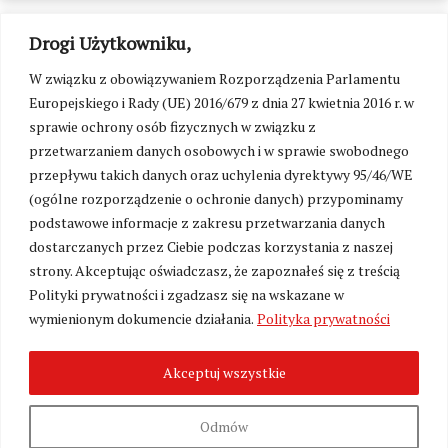
Drogi Użytkowniku,
W związku z obowiązywaniem Rozporządzenia Parlamentu
Europejskiego i Rady (UE) 2016/679 z dnia 27 kwietnia 2016 r. w
sprawie ochrony osób fizycznych w związku z
przetwarzaniem danych osobowych i w sprawie swobodnego
przepływu takich danych oraz uchylenia dyrektywy 95/46/WE
(ogólne rozporządzenie o ochronie danych) przypominamy
podstawowe informacje z zakresu przetwarzania danych
dostarczanych przez Ciebie podczas korzystania z naszej
strony. Akceptując oświadczasz, że zapoznałeś się z treścią
Polityki prywatności i zgadzasz się na wskazane w
Zmień ustawienia cookies
wymienionym dokumencie działania.
Polityka prywatności
Akceptuj wszystkie
©
Kresy24.pl
2026. Wszelkie Prawa Zastrzeżone.
O nas i Kontakt
|
Polityka prywatności
Produkcja:
Fundacja Wolność i Demokracja
Odmów