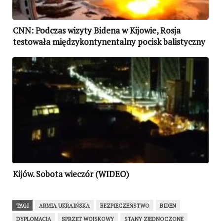
CNN: Podczas wizyty Bidena w Kijowie, Rosja
testowała międzykontynentalny pocisk balistyczny
Kijów. Sobota wieczór (WIDEO)
TAGI
ARMIA UKRAIŃSKA
BEZPIECZEŃSTWO
BIDEN
DYPLOMACJA
SPRZĘT WOJSKOWY
STANY ZJEDNOCZONE