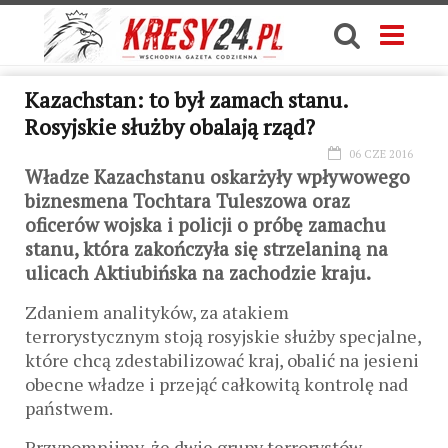
Kazachstan: to był zamach stanu.
Rosyjskie służby obalają rząd?
06 CZE 2016
Władze Kazachstanu oskarżyły wpływowego
biznesmena Tochtara Tuleszowa oraz
oficerów wojska i policji o próbę zamachu
stanu, która zakończyła się strzelaniną na
ulicach Aktiubińska na zachodzie kraju.
Zdaniem analityków, za atakiem
terrorystycznym stoją rosyjskie służby specjalne,
które chcą zdestabilizować kraj, obalić na jesieni
obecne władze i przejąć całkowitą kontrolę nad
państwem.
Przypomnijmy, że dwie grupy terrorystów –