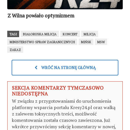
Z Wilna powiało optymizmem
TAGI
BIAŁORUSKA MILICJA
KONCERT
MILICJA
MINISTERSTWO SPRAW ZAGRANICZNYCH
MIŃSK
MSW
ZAKAZ
WRÓĆ NA STRONĘ GŁÓWNĄ
SEKCJA KOMENTARZY TYMCZASOWO
NIEDOSTĘPNA
W związku z przygotowaniami do uruchomienia
platformy wsparcia portalu Kresy24.pl oraz walką
z zalewem toksycznych treści, możliwość
komentowania została czasowo zawieszona. Już
wkrótce przywrócimy sekcję komentarzy w nowej,