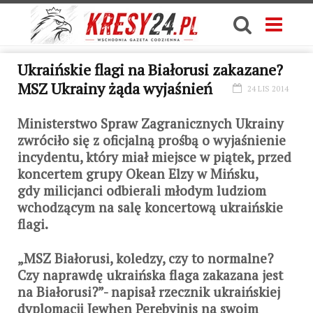
Ukraińskie flagi na Białorusi zakazane?
MSZ Ukrainy żąda wyjaśnień
24 LIS 2014
Ministerstwo Spraw Zagranicznych Ukrainy
zwróciło się z oficjalną prośbą o wyjaśnienie
incydentu, który miał miejsce w piątek, przed
koncertem grupy Okean Elzy w Mińsku,
gdy milicjanci odbierali młodym ludziom
wchodzącym na salę koncertową ukraińskie
flagi.
„MSZ Białorusi, koledzy, czy to normalne?
Czy naprawdę ukraińska flaga zakazana jest
na Białorusi?”- napisał rzecznik ukraińskiej
dyplomacji Jewhen Perebyjnis na swoim