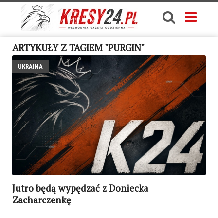
ARTYKUŁY Z TAGIEM "PURGIN"
UKRAINA
Jutro będą wypędzać z Doniecka
Zacharczenkę