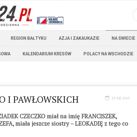
REGION BAŁTYKU
AZJA I ZAKAUKAZIE
NA ŚWIECIE
SOWA
KALENDARIUM KRESÓW
POLACY NA WSCHODZIE
KO I PAWŁOWSKICH
29 SIE 2015
IADEK CZECZKO miał na imię FRANCISZEK,
A, miała jeszcze siostry – LEOKADIĘ z tego co