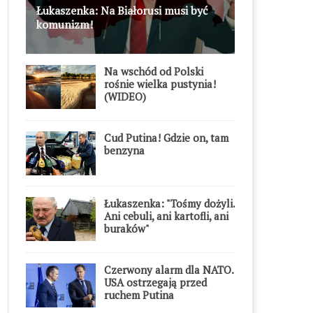
Łukaszenka: Na Białorusi musi być
komunizm!
Na wschód od Polski
rośnie wielka pustynia!
(WIDEO)
Cud Putina! Gdzie on, tam
benzyna
Łukaszenka: "Tośmy dożyli.
Ani cebuli, ani kartofli, ani
buraków"
Czerwony alarm dla NATO.
USA ostrzegają przed
ruchem Putina