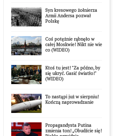
Syn kresowego żołnierza
Armii Andersa pozwał
Polskę
Coś potężnie rąbnęło w
całej Moskwie! Nikt nie wie
co (WIDEO)
Ktoś tu jest! "Za późno, by
się ukryć. Gasić światło!"
(WIDEO)
To nastąpi już w sierpniu!
Kończą naprowadzanie
Propagandysta Putina
zmienia ton! „Obudźcie się!
Piekło przyjdzie