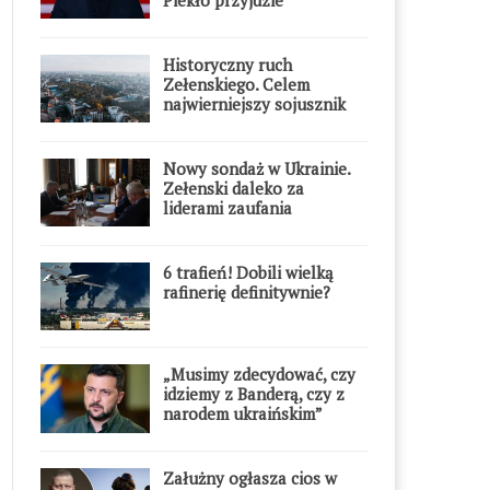
błyskawicznie”
Historyczny ruch
Zełenskiego. Celem
najwierniejszy sojusznik
Putina w Europie
Nowy sondaż w Ukrainie.
Zełenski daleko za
liderami zaufania
6 trafień! Dobili wielką
rafinerię definitywnie?
„Musimy zdecydować, czy
idziemy z Banderą, czy z
narodem ukraińskim”
Załużny ogłasza cios w