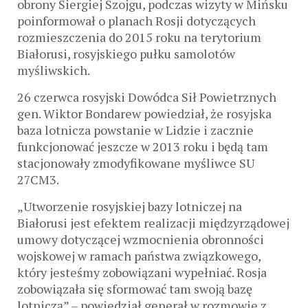
obrony Siergiej Szojgu, podczas wizyty w Mińsku
poinformował o planach Rosji dotyczących
rozmieszczenia do 2015 roku na terytorium
Białorusi, rosyjskiego pułku samolotów
myśliwskich.
26 czerwca rosyjski Dowódca Sił Powietrznych
gen. Wiktor Bondarew powiedział, że rosyjska
baza lotnicza powstanie w Lidzie i zacznie
funkcjonować jeszcze w 2013 roku i będą tam
stacjonowały zmodyfikowane myśliwce SU
27CM3.
„Utworzenie rosyjskiej bazy lotniczej na
Białorusi jest efektem realizacji międzyrządowej
umowy dotyczącej wzmocnienia obronności
wojskowej w ramach państwa związkowego,
który jesteśmy zobowiązani wypełniać. Rosja
zobowiązała się sformować tam swoją bazę
lotniczą” – powiedział generał w rozmowie z