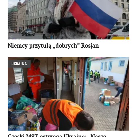
Niemcy przytulą „dobrych” Rosjan
UKRAINA
Czeski MSZ ostrzega Ukrainę: „Nasze