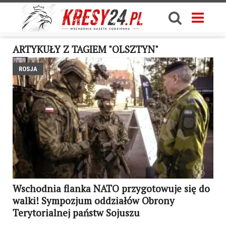
ARTYKUŁY Z TAGIEM "OLSZTYN"
ROSJA
Wschodnia flanka NATO przygotowuje się do
walki! Sympozjum oddziałów Obrony
Terytorialnej państw Sojuszu