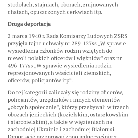
stodołach, stajniach, oborach, zrujnowanych
chatach, opuszczonych cerkwiach itp.
Druga deportacja
2 marca 1940 r. Rada Komisarzy Ludowych ZSRS
przyjęła tajne uchwały nr 289-127ss „W sprawie
wysiedlenia członków rodzin wziętych do
niewoli polskich oficerów i więźniów” oraz nr
496-177ss „W sprawie wysiedlenia rodzin
represjonowanych właścicieli ziemskich,
oficerów, policjantów itp”.
Do tej kategorii zaliczały się rodziny oficerów,
policjantów, urzędników i innych elementów
„obcych społecznie”, którzy przebywali w trzech
obozach jenieckich (kozielskim, ostaszkowskim
i starobielskim), a także w więzieniach na
zachodniej Ukrainie i zachodniej Białorusi.
Deportację przeprowadzono jednocześnie z