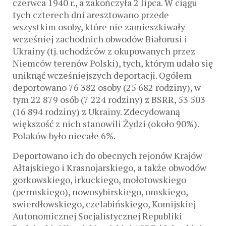
czerwca 1940 r., a zakończyła 2 lipca. W ciągu
tych czterech dni aresztowano przede
wszystkim osoby, które nie zamieszkiwały
wcześniej zachodnich obwodów Białorusi i
Ukrainy (tj. uchodźców z okupowanych przez
Niemców terenów Polski), tych, którym udało się
uniknąć wcześniejszych deportacji. Ogółem
deportowano 76 382 osoby (25 682 rodziny), w
tym 22 879 osób (7 224 rodziny) z BSRR, 53 503
(16 894 rodziny) z Ukrainy. Zdecydowaną
większość z nich stanowili Żydzi (około 90%).
Polaków było niecałe 6%.
Deportowano ich do obecnych rejonów Krajów
Ałtajskiego i Krasnojarskiego, a także obwodów
gorkowskiego, irkuckiego, mołotowskiego
(permskiego), nowosybirskiego, omskiego,
swierdłowskiego, czelabińskiego, Komijskiej
Autonomicznej Socjalistycznej Republiki