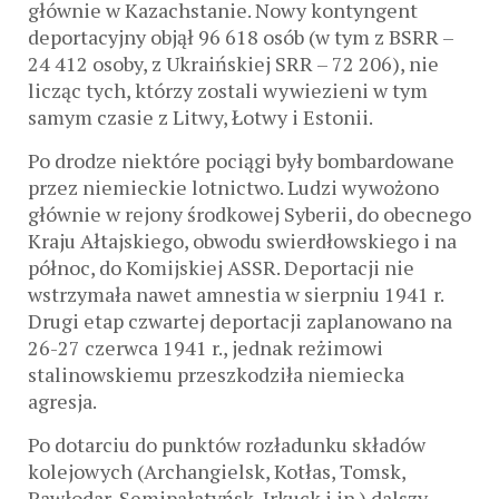
głównie w Kazachstanie. Nowy kontyngent
deportacyjny objął 96 618 osób (w tym z BSRR –
24 412 osoby, z Ukraińskiej SRR – 72 206), nie
licząc tych, którzy zostali wywiezieni w tym
samym czasie z Litwy, Łotwy i Estonii.
Po drodze niektóre pociągi były bombardowane
przez niemieckie lotnictwo. Ludzi wywożono
głównie w rejony środkowej Syberii, do obecnego
Kraju Ałtajskiego, obwodu swierdłowskiego i na
północ, do Komijskiej ASSR. Deportacji nie
wstrzymała nawet amnestia w sierpniu 1941 r.
Drugi etap czwartej deportacji zaplanowano na
26-27 czerwca 1941 r., jednak reżimowi
stalinowskiemu przeszkodziła niemiecka
agresja.
Po dotarciu do punktów rozładunku składów
kolejowych (Archangielsk, Kotłas, Tomsk,
Pawłodar, Semipałatyńsk, Irkuck i in.) dalszy