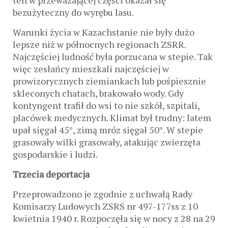
ten w przeważającej części okazał się
bezużyteczny do wyrębu lasu.
Warunki życia w Kazachstanie nie były dużo
lepsze niż w północnych regionach ZSRR.
Najczęściej ludność była porzucana w stepie. Tak
więc zesłańcy mieszkali najczęściej w
prowizorycznych ziemiankach lub pośpiesznie
skleconych chatach, brakowało wody. Gdy
kontyngent trafił do wsi to nie szkół, szpitali,
placówek medycznych. Klimat był trudny: latem
upał sięgał 45°, zimą mróz sięgał 50°. W stepie
grasowały wilki grasowały, atakując zwierzęta
gospodarskie i ludzi.
Trzecia deportacja
Przeprowadzono je zgodnie z uchwałą Rady
Komisarzy Ludowych ZSRS nr 497-177ss z 10
kwietnia 1940 r. Rozpoczęła się w nocy z 28 na 29