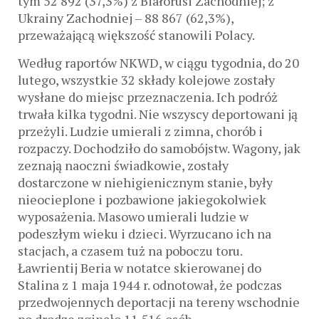
tym 52 892 (37,3%) z Białorusi Zachodniej; z
Ukrainy Zachodniej – 88 867 (62,3%),
przeważającą większość stanowili Polacy.
Według raportów NKWD, w ciągu tygodnia, do 20
lutego, wszystkie 32 składy kolejowe zostały
wysłane do miejsc przeznaczenia. Ich podróż
trwała kilka tygodni. Nie wszyscy deportowani ją
przeżyli. Ludzie umierali z zimna, chorób i
rozpaczy. Dochodziło do samobójstw. Wagony, jak
zeznają naoczni świadkowie, zostały
dostarczone w niehigienicznym stanie, były
nieocieplone i pozbawione jakiegokolwiek
wyposażenia. Masowo umierali ludzie w
podeszłym wieku i dzieci. Wyrzucano ich na
stacjach, a czasem tuż na poboczu toru.
Ławrientij Beria w notatce skierowanej do
Stalina z 1 maja 1944 r. odnotował, że podczas
przedwojennych deportacji na tereny wschodnie