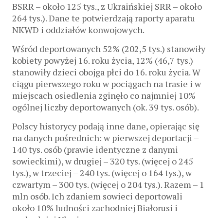
BSRR – około 125 tys., z Ukraińskiej SRR – około
264 tys.). Dane te potwierdzają raporty aparatu
NKWD i oddziałów konwojowych.
Wśród deportowanych 52% (202,5 ​​tys.) stanowiły
kobiety powyżej 16. roku życia, 12% (46,7 tys.)
stanowiły dzieci obojga płci do 16. roku życia. W
ciągu pierwszego roku w pociągach na trasie i w
miejscach osiedlenia zginęło co najmniej 10%
ogólnej liczby deportowanych (ok. 39 tys. osób).
Polscy historycy podają inne dane, opierając się
na danych pośrednich: w pierwszej deportacji –
140 tys. osób (prawie identyczne z danymi
sowieckimi), w drugiej – 320 tys. (więcej o 245
tys.), w trzeciej – 240 tys. (więcej o 164 tys.), w
czwartym – 300 tys. (więcej o 204 tys.). Razem – 1
mln osób. Ich zdaniem sowieci deportowali
około 10% ludności zachodniej Białorusi i