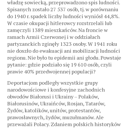
władzę sowiecką, przeprowadzono spis ludności.
Spisanych zostało 27 537 osób, tj. w porównaniu
do 1940 r. spadek liczby ludności wyniósł 44,8%.
W czasie okupacji hitlerowcy rozstrzelali lub
zamęczyli 1389 mieszkańców. Na froncie w
ramach Armii Czerwonej i w oddziałach
partyzanckich zginęły 1323 osoby. W 1941 roku
nie doszło do ewakuacji ani mobilizacji ludności
regionu. Nie było tu epidemii ani głodu. Powstaje
pytanie: gdzie podziało się 19 610 osób, czyli
prawie 40% przedwojennej populacji?
Deportacjom podległy wszystkie grupy
narodowościowe i konfesyjne zachodnich
obwodów Białorusi i Ukrainy – Polaków,
Białorusinów, Ukraińców, Rosjan, Tatarów,
Żydów, katolików, unitów, protestantów,
prawosławnych, żydów, muzułmanów. Ale
przeważali Polacy. Zdaniem polskich historyków