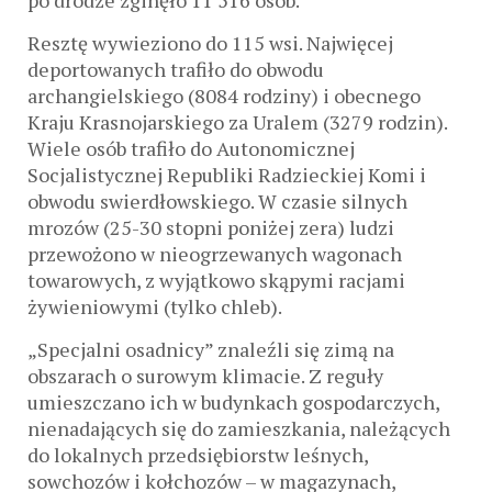
po drodze zginęło 11 516 osób.
Resztę wywieziono do 115 wsi. Najwięcej
deportowanych trafiło do obwodu
archangielskiego (8084 rodziny) i obecnego
Kraju Krasnojarskiego za Uralem (3279 rodzin).
Wiele osób trafiło do Autonomicznej
Socjalistycznej Republiki Radzieckiej Komi i
obwodu swierdłowskiego. W czasie silnych
mrozów (25-30 stopni poniżej zera) ludzi
przewożono w nieogrzewanych wagonach
towarowych, z wyjątkowo skąpymi racjami
żywieniowymi (tylko chleb).
„Specjalni osadnicy” znaleźli się zimą na
obszarach o surowym klimacie. Z reguły
umieszczano ich w budynkach gospodarczych,
nienadających się do zamieszkania, należących
do lokalnych przedsiębiorstw leśnych,
sowchozów i kołchozów – w magazynach,