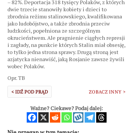
– 82%. Deportacja 318 tysięcy Polaków, z których
dwie trzecie stanowiły kobiety i dzieci to
zbrodnia reżimu stalinowskiego, kwalifikowana
jako ludobójstwo, a także zbrodnia przeciw
ludzkości, popełniona ze szczególnym
okrucieństwem. Ale pragnienie ciągłych represji
i zagłady, na punkcie których Stalin miał obsesję,
to tylko jedna strona sprawy. Drugą stroną jest
azjatycka nienawiść, jaką Rosjanie zawsze żywili
wobec Polaków.
Opr. TB
< IDŹ POD PRĄD
ZOBACZ INNY >
Ważne? Ciekawe? Podaj dalej:
Nie przegap w tym temacie: