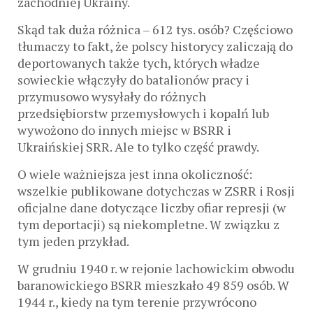
zachodniej Ukrainy.
Skąd tak duża różnica – 612 tys. osób? Częściowo
tłumaczy to fakt, że polscy historycy zaliczają do
deportowanych także tych, których władze
sowieckie włączyły do ​​batalionów pracy i
przymusowo wysyłały do różnych
przedsiębiorstw przemysłowych i kopalń lub
wywożono do innych miejsc w BSRR i
Ukraińskiej SRR. Ale to tylko część prawdy.
O wiele ważniejsza jest inna okoliczność:
wszelkie publikowane dotychczas w ZSRR i Rosji
oficjalne dane dotyczące liczby ofiar represji (w
tym deportacji) są niekompletne. W związku z
tym jeden przykład.
W grudniu 1940 r. w rejonie lachowickim obwodu
baranowickiego BSRR mieszkało 49 859 osób. W
1944 r., kiedy na tym terenie przywrócono