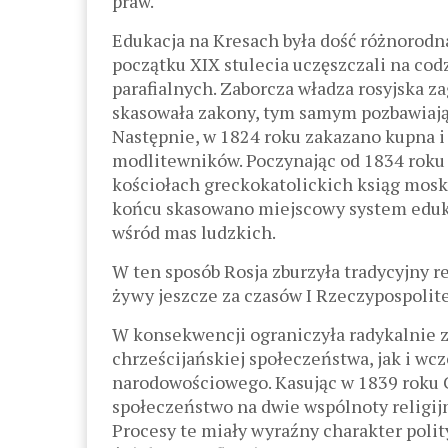
praw.
Edukacja na Kresach była dość różnorodn
początku ХІХ stulecia uczęszczali na co
parafialnych. Zaborcza władza rosyjska z
skasowała zakony, tym samym pozbawiając
Następnie, w 1824 roku zakazano kupna i s
modlitewników. Poczynając od 1834 roku
kościołach greckokatolickich ksiąg mosk
końcu skasowano miejscowy system edukac
wśród mas ludzkich.
W ten sposób Rosja zburzyła tradycyjny 
żywy jeszcze za czasów I Rzeczypospolite
W konsekwencji ograniczyła radykalnie 
chrześcijańskiej społeczeństwa, jak i wc
narodowościowego. Kasując w 1839 roku C
społeczeństwo na dwie wspólnoty religij
Procesy te miały wyraźny charakter polit