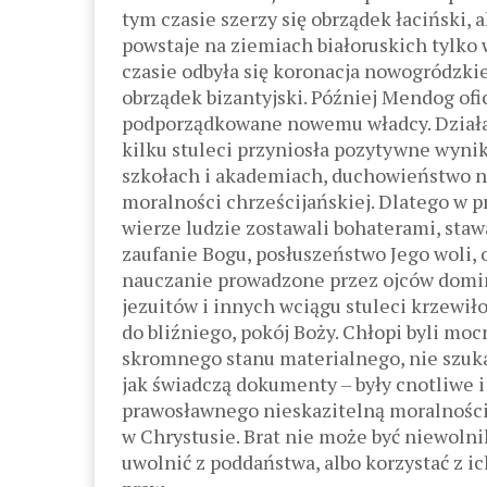
tym czasie szerzy się obrządek łaciński, a
powstaje na ziemiach białoruskich tylko
czasie odbyła się koronacja nowogródzki
obrządek bizantyjski. Później Mendog ofi
podporządkowane nowemu władcy. Działal
kilku stuleci przyniosła pozytywne wyni
szkołach i akademiach, duchowieństwo n
moralności chrześcijańskiej. Dlatego w 
wierze ludzie zostawali bohaterami, stawa
zaufanie Bogu, posłuszeństwo Jego woli, o
nauczanie prowadzone przez ojców domin
jezuitów i innych wciągu stuleci krzewił
do bliźniego, pokój Boży. Chłopi byli mo
skromnego stanu materialnego, nie szukal
jak świadczą dokumenty – były cnotliwe i 
prawosławnego nieskazitelną moralnością
w Chrystusie. Brat nie może być niewolni
uwolnić z poddaństwa, albo korzystać z i