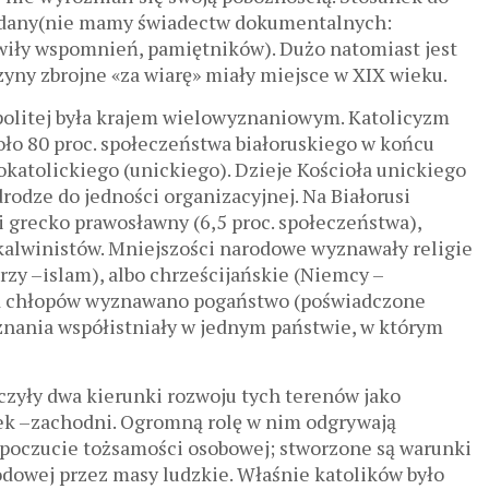
zbadany(nie mamy świadectw dokumentalnych:
wiły wspomnień, pamiętników). Dużo natomiast jest
yny zbrojne «za wiarę» miały miejsce w XIX wieku.
politej była krajem wielowyznaniowym. Katolicyzm
oło 80 proc. społeczeństwa białoruskiego w końcu
kokatolickiego (unickiego). Dzieje Kościoła unickiego
odze do jedności organizacyjnej. Na Białorusi
 i grecko prawosławny (6,5 proc. społeczeństwa),
 kalwinistów. Mniejszości narodowe wyznawały religie
rzy –іslam), albo chrześcijańskie (Niemcy –
ród chłopów wyznawano pogaństwo (poświadczone
znania współistniały w jednym państwie, w którym
zyły dwa kierunki rozwoju tych terenów jako
ek –zachodni. Ogromną rolę w nim odgrywają
 poczucie tożsamości osobowej; stworzone są warunki
odowej przez masy ludzkie. Właśnie katolików było