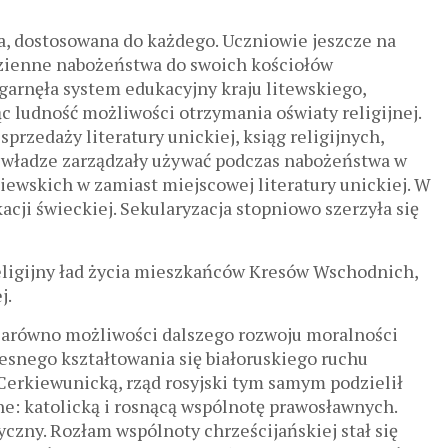
a, dostosowana do każdego. Uczniowie jeszcze na
dzienne nabożeństwa do swoich kościołów
agarnęła system edukacyjny kraju litewskiego,
 ludność możliwości otrzymania oświaty religijnej.
przedaży literatury unickiej, ksiąg religijnych,
 władze zarządzały używać podczas nabożeństwa w
iewskich w zamiast miejscowej literatury unickiej. W
ji świeckiej. Sekularyzacja stopniowo szerzyła się
religijny ład życia mieszkańców Kresów Wschodnich,
j.
zarówno możliwości dalszego rozwoju moralności
zesnego kształtowania się białoruskiego ruchu
erkiewunicką, rząd rosyjski tym samym podzielił
ne: katolicką i rosnącą wspólnotę prawosławnych.
yczny. Rozłam wspólnoty chrześcijańskiej stał się