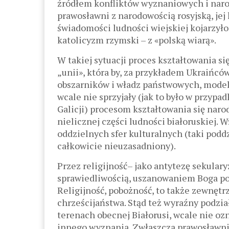
źródłem konfliktów wyznaniowych i narod
prawosławni z narodowością rosyjską, jej 
świadomości ludności wiejskiej kojarzyło 
katolicyzm rzymski – z «polską wiarą».
W takiej sytuacji proces kształtowania s
„unii», która by, za przykładem Ukraińców
obszarników i władz państwowych, modelow
wcale nie sprzyjały (jak to było w przy
Galicji) procesom kształtowania się naro
nielicznej części ludności białoruskiej.
oddzielnych sfer kulturalnych (taki podd
całkowicie nieuzasadniony).
Przez religijność– jako antytezę sekular
sprawiedliwością, uszanowaniem Boga po
Religijność, pobożność, to także zewnę
chrześcijaństwa. Stąd też wyraźny podzia
terenach obecnej Białorusi, wcale nie o
innego wyznania. Zwłaszcza prawosławni 