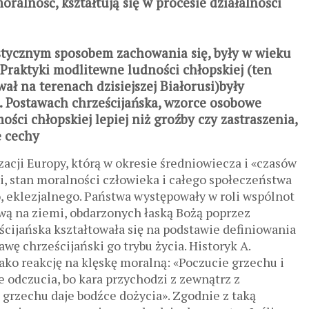
oralność, kształtują się w procesie działalności
ystycznym sposobem zachowania się, były w wieku
Praktyki modlitewne ludności chłopskiej (ten
ał na terenach dzisiejszej Białorusi)były
 Postawach chrześcijańska, wzorce osobowe
ości chłopskiej lepiej niż groźby czy zastraszenia,
e cechy
acji Europy, którą w okresie średniowiecza i «czasów
i, stan moralności człowieka i całego społeczeństwa
, eklezjalnego. Państwa występowały w roli wspólnot
wą na ziemi, obdarzonych łaską Bożą poprzez
ijańska kształtowała się na podstawie definiowania
awę chrześcijański go trybu życia. Historyk A.
ako reakcję na klęskę moralną: «Poczucie grzechu i
 odczucia, bo kara przychodzi z zewnątrz z
 grzechu daje bodźce dożycia». Zgodnie z taką