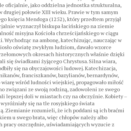
le oficjalnie, jako oddzielna jednostka strukturalna,
 w drugiej połowie XIII wieku. Prawie w tym samym
ego księcia Mendoga (1252), który przedtem przyjął
cjalnie wyznaczył biskupa łacińskiego na ziemie
ność misyjna Kościoła chrześcijańskiego w ciągu
ki. Wychodząc na ambonę, katechizując, nauczając w
iosło oświatę zwykłym ludziom, dawało wzorce
przełomowych okresach historycznych właśnie dzięki
li się świadkami żyjącego Chrystusa. Silna wiara,
dbiły się na obyczajowości ludowej. Katechizacja,
ikanów, franciszkanów, bazylianów, bernardynów,
o wiarę wśród ludności wiejskiej, propagowało miłość
cno związani ze swoją rodziną, zadowoleni ze swego
i lepszej doli w miastach czy na obczyźnie. Kobiety –
wyróżniały się na tle rosyjskiego świata
. Ziemianie rozumieli, że ich poddani są ich braćmi
kiem u swego brata, więc chłopów należy albo
ch pracy oszczędnie, uświadamiających wyzucie z