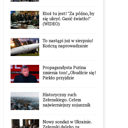
Ktoś tu jest! "Za późno, by
się ukryć. Gasić światło!"
(WIDEO)
To nastąpi już w sierpniu!
Kończą naprowadzanie
Propagandysta Putina
zmienia ton! „Obudźcie się!
Piekło przyjdzie
błyskawicznie”
Historyczny ruch
Zełenskiego. Celem
najwierniejszy sojusznik
Putina w Europie
Nowy sondaż w Ukrainie.
Zełenski daleko za