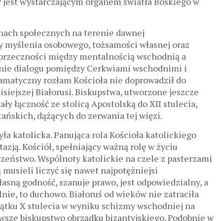
 jest wystarczającym organem światła Boskiego w
nach społecznych na terenie dawnej
by myślenia osobowego, tożsamości własnej oraz
Sprzeczności między mentalnością wschodnią a
nie dialogu pomiędzy Cerkwiami wschodnimi i
amatyczny rozłam Kościoła nie doprowadził do
iejszej Białorusi. Biskupstwa, utworzone jeszcze
y łączność ze stolicą Apostolską do XІІ stulecia,
ańskich, dążących do zerwania tej więzi.
a katolicka. Panująca rola Kościoła katolickiego
azją. Kościół, spełniający ważną rolę w życiu
eństwo. Wspólnoty katolickie na czele z pasterzami
 musieli liczyć się nawet najpotężniejsi
asną godność, szanuje prawo, jest odpowiedzialny, a
lnie, to duchowo. Białoruś od wieków nie zatraciła
zątku X stulecia w wyniku schizmy wschodniej na
rwsze biskupstwo obrządku bizantyjskiego. Podobnie w