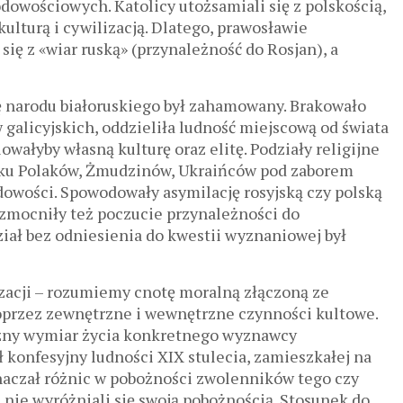
owościowych. Katolicy utożsamiali się z polskością,
kulturą i cywilizacją. Dlatego, prawosławie
się z «wiar ruską» (przynależność do Rosjan), a
ię narodu białoruskiego był zahamowany. Brakowało
 galicyjskich, oddzieliła ludność miejscową od świata
ałyby własną kulturę oraz elitę. Podziały religijne
padku Polaków, Żmudzinów, Ukraińców pod zaborem
dowości. Spowodowały asymilację rosyjską czy polską
 Wzmocniły też poczucie przynależności do
ział bez odniesienia do kwestii wyznaniowej był
yzacji – rozumiemy cnotę moralną złączoną ze
przez zewnętrzne i wewnętrzne czynności kultowe.
trzny wymiar życia konkretnego wyznawcy
ł konfesyjny ludności XIX stulecia, zamieszkałej na
znaczał różnic w pobożności zwolenników tego czy
nie wyróżniali się swoją pobożnością. Stosunek do