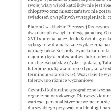
swojej wiary wśród katolików nie jest 
chłopstwo oraz mieszczaństwo nie zosta
świadczeń o wspólnych wystąpieniach: cz
Białoruś w składzie Pierwszej Rzeczypos
dwu obrządków był konfesją panującą. Ok
ХVIII stulecia należało do Kościoła grec
są bogate w dramatyczne wydarzenia na dr
istniały także Kościoły rzymskokatolicki
najmniej było protestantów: luteranów i
niechrześcijańskie (Żydzi – judaizm, Tata
luteranizm). Są wzmianki o tym, że wś
terminem «starolitwa»). Wszystkie te wy
tolerowano różnice wyznaniowe.
Czynniki kulturalno-geograficzne wyznac
organizmu narodowego. Pierwszy kierun
wartości personalistyczne: wzmacnia się
dla szybkiego przyswajania ideologii nar