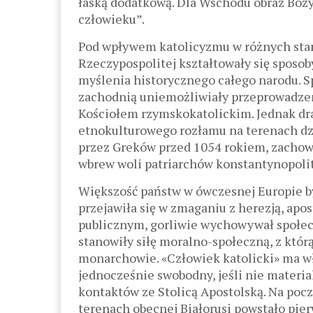
łaską dodatkową. Dla Wschodu obraz Boży
człowieku”.
Pod wpływem katolicyzmu w różnych sta
Rzeczypospolitej kształtowały się sposo
myślenia historycznego całego narodu. 
zachodnią uniemożliwiały przeprowadze
Kościołem rzymskokatolickim. Jednak dr
etnokulturowego rozłamu na terenach dzis
przez Greków przed 1054 rokiem, zachował
wbrew woli patriarchów konstantynopolit
Większość państw w ówczesnej Europie był
przejawiła się w zmaganiu z herezją, apost
publicznym, gorliwie wychowywał społecz
stanowiły siłę moralno-społeczną, z którą
monarchowie. «Człowiek katolicki» ma wł
jednocześnie swobodny, jeśli nie materia
kontaktów ze Stolicą Apostolską. Na poc
terenach obecnej Białorusi powstało pie