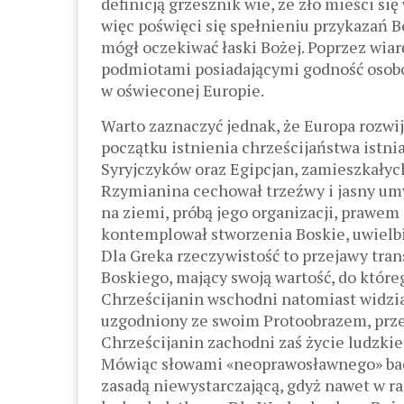
definicją grzesznik wie, że zło mieści si
więc poświęci się spełnieniu przykazań Bo
mógł oczekiwać łaski Bożej. Poprzez wiarę
podmiotami posiadającymi godność osobow
w oświeconej Europie.
Warto zaznaczyć jednak, że Europa rozwij
początku istnienia chrześcijaństwa istni
Syryjczyków oraz Egipcjan, zamieszkał
Rzymianina cechował trzeźwy i jasny um
na ziemi, próbą jego organizacji, prawem
kontemplował stworzenia Boskie, uwielbi
Dla Greka rzeczywistość to przejawy trans
Boskiego, mający swoją wartość, do któr
Chrześcijanin wschodni natomiast widział
uzgodniony ze swoim Protoobrazem, przez
Chrześcijanin zachodni zaś życie ludzkie
Mówiąc słowami «neoprawosławnego» bada
zasadą niewystarczającą, gdyż nawet w r