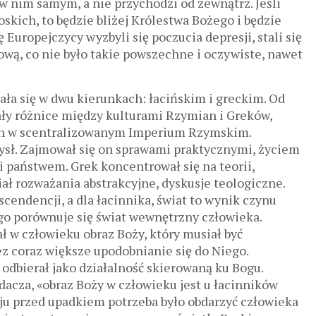
ę w nim samym, a nie przychodzi od zewnątrz. Jeśli
skich, to będzie bliżej Królestwa Bożego i będzie
 Europejczycy wyzbyli się poczucia depresji, stali się
ą, co nie było takie powszechne i oczywiste, nawet
ała się w dwu kierunkach: łacińskim i greckim. Od
ały różnice między kulturami Rzymian i Greków,
ych w scentralizowanym Imperium Rzymskim.
ysł. Zajmował się on sprawami praktycznymi, życiem
 i państwem. Grek koncentrował się na teorii,
ał rozważania abstrakcyjne, dyskusje teologiczne.
cendencji, a dla łacinnika, świat to wynik czynu
ego porównuje się świat wewnętrzny człowieka.
 w człowieku obraz Boży, który musiał być
 coraz większe upodobnianie się do Niego.
 odbierał jako działalność skierowaną ku Bogu.
cza, «obraz Boży w człowieku jest u łacinników
aju przed upadkiem potrzeba było obdarzyć człowieka