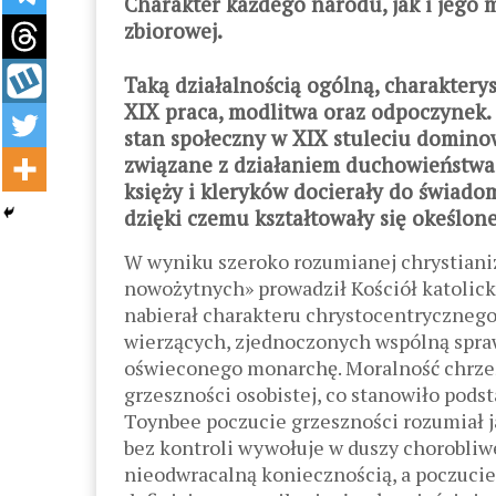
Charakter każdego narodu, jak i jego m
zbiorowej.
Taką działalnością ogólną, charakter
XIX praca, modlitwa oraz odpoczynek. 
stan społeczny w XIX stuleciu dominow
związane z działaniem duchowieństwa.
księży i kleryków docierały do świadom
dzięki czemu kształtowały się okeślon
W wyniku szeroko rozumianej chrystianiz
nowożytnych» prowadził Kościół katolick
nabierał charakteru chrystocentrycznego
wierzących, zjednoczonych wspólną spra
oświeconego monarchę. Moralność chrześc
grzeszności osobistej, co stanowiło podst
Toynbee poczucie grzeszności rozumiał j
bez kontroli wywołuje w duszy chorobliwe
nieodwracalną koniecznością, a poczucie