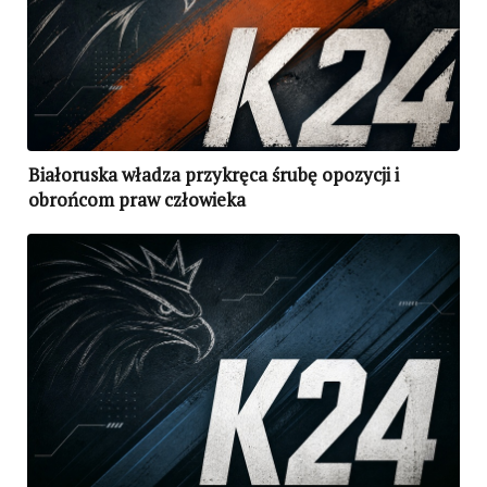
Białoruska władza przykręca śrubę opozycji i
obrońcom praw człowieka