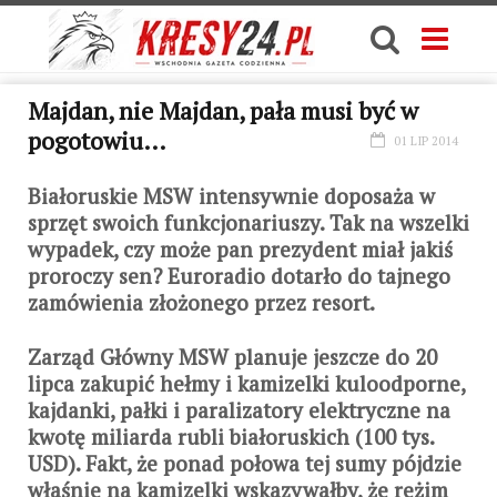
Majdan, nie Majdan, pała musi być w
pogotowiu…
01 LIP 2014
Białoruskie MSW intensywnie doposaża w
sprzęt swoich funkcjonariuszy. Tak na wszelki
wypadek, czy może pan prezydent miał jakiś
proroczy sen? Euroradio dotarło do tajnego
zamówienia złożonego przez resort.
Zarząd Główny MSW planuje jeszcze do 20
lipca zakupić hełmy i kamizelki kuloodporne,
kajdanki, pałki i paralizatory elektryczne na
kwotę miliarda rubli białoruskich (100 tys.
USD). Fakt, że ponad połowa tej sumy pójdzie
właśnie na kamizelki wskazywałby, że reżim