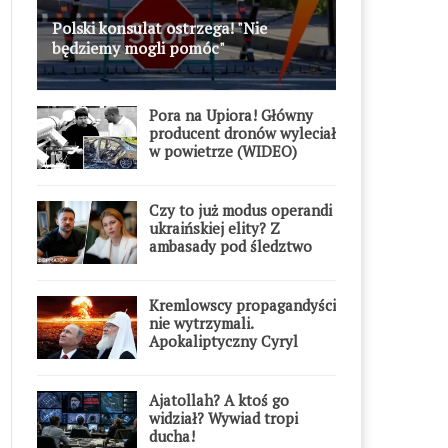
Polski konsulat ostrzega! "Nie
będziemy mogli pomóc"
Pora na Upiora! Główny
producent dronów wyleciał
w powietrze (WIDEO)
Czy to już modus operandi
ukraińskiej elity? Z
ambasady pod śledztwo
Kremlowscy propagandyści
nie wytrzymali.
Apokaliptyczny Cyryl
przesadził
Ajatollah? A ktoś go
widział? Wywiad tropi
ducha!