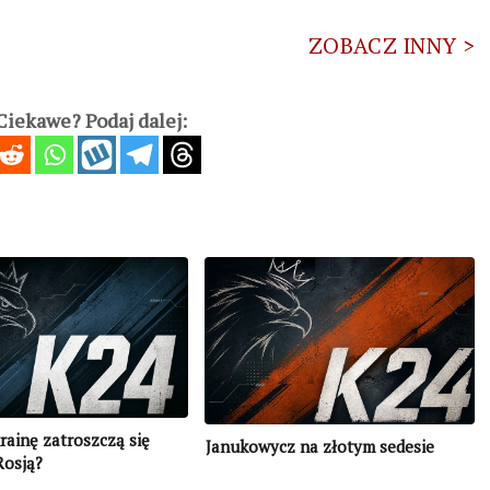
ZOBACZ INNY >
iekawe? Podaj dalej:
rainę zatroszczą się
Janukowycz na złotym sedesie
Rosją?