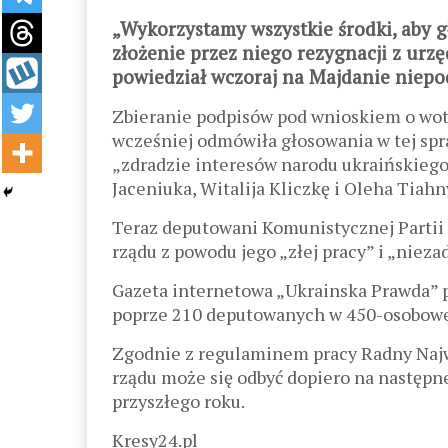
„Wykorzystamy wszystkie środki, aby 
złożenie przez niego rezygnacji z urzę
powiedział wczoraj na Majdanie niepod
Zbieranie podpisów pod wnioskiem o wotu
wcześniej odmówiła głosowania w tej spra
„zdradzie interesów narodu ukraińskiego
Jaceniuka, Witalija Kliczkę i Oleha Tia
Teraz deputowani Komunistycznej Partii
rządu z powodu jego „złej pracy” i „nie
Gazeta internetowa „Ukrainska Prawda” pi
poprze 210 deputowanych w 450-osobowej
Zgodnie z regulaminem pracy Radny Naj
rządu może się odbyć dopiero na następne
przyszłego roku.
Kresy24.pl