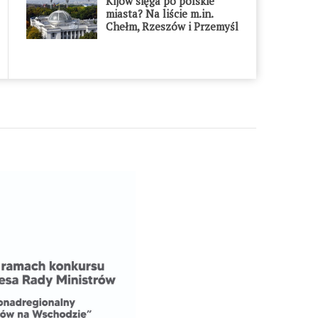
Kijów sięga po polskie
miasta? Na liście m.in.
Chełm, Rzeszów i Przemyśl