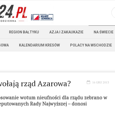
REGION BAŁTYKU
AZJA I ZAKAUKAZIE
NA ŚWIECIE
SOWA
KALENDARIUM KRESÓW
POLACY NA WSCHODZIE
wołają rząd Azarowa?
16 GRU 2013
sowanie wotum nieufności dla rządu zebrano w
eputowanych Rady Najwyższej – donosi