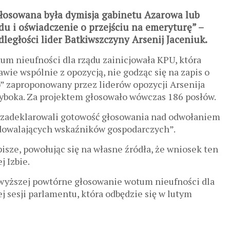
głosowana była dymisja gabinetu Azarowa lub
du i oświadczenie o przejściu na emeryturę” –
ległości lider Batkiwszczyny Arsenij Jaceniuk.
m nieufności dla rządu zainicjowała KPU, która
wie wspólnie z opozycją, nie godząc się na zapis o
” zaproponowany przez liderów opozycji Arsenija
hnyboka. Za projektem głosowało wówczas 186 posłów.
 zadeklarowali gotowość głosowania nad odwołaniem
zadowalających wskaźników gospodarczych”.
sze, powołując się na własne źródła, że wniosek ten
 Izbie.
wyższej powtórne głosowanie wotum nieufności dla
j sesji parlamentu, która odbędzie się w lutym