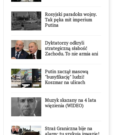
Rosyjski paradoks wojny.
Tak pęka mit imperium
Putina
Dyktatorzy odkryli
strategiczną słabość
Zachodu. To nie armia ani
gospodarka
Putin zaczął masową
"busyfikację" ludzi!
Koszmar na ulicach
Muzyk skazany na 4 lata
więzienia (WIDEO)
Straż Graniczna bije na
alarm: tu szykują inwazję!