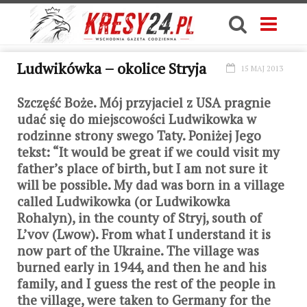
Ludwikówka – okolice Stryja
15 MAJ 2013
Szczęść Boże. Mój przyjaciel z USA pragnie
udać się do miejscowości Ludwikowka w
rodzinne strony swego Taty. Poniżej Jego
tekst: “It would be great if we could visit my
father’s place of birth, but I am not sure it
will be possible. My dad was born in a village
called Ludwikowka (or Ludwikowka
Rohalyn), in the county of Stryj, south of
L’vov (Lwow). From what I understand it is
now part of the Ukraine. The village was
burned early in 1944, and then he and his
family, and I guess the rest of the people in
the village, were taken to Germany for the