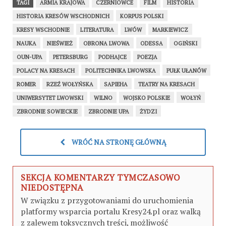
TAGI
ARMIA KRAJOWA
CZERNIOWCE
FILM
HISTORIA
HISTORIA KRESÓW WSCHODNICH
KORPUS POLSKI
KRESY WSCHODNIE
LITERATURA
LWÓW
MARKIEWICZ
NAUKA
NIEŚWIEŻ
OBRONA LWOWA
ODESSA
OGIŃSKI
OUN-UPA
PETERSBURG
PODHAJCE
POEZJA
POLACY NA KRESACH
POLITECHNIKA LWOWSKA
PUŁK UŁANÓW
ROMER
RZEŹ WOŁYŃSKA
SAPIEHA
TEATRY NA KRESACH
UNIWERSYTET LWOWSKI
WILNO
WOJSKO POLSKIE
WOŁYŃ
ZBRODNIE SOWIECKIE
ZBRODNIE UPA
ŻYDZI
WRÓĆ NA STRONĘ GŁÓWNĄ
SEKCJA KOMENTARZY TYMCZASOWO
NIEDOSTĘPNA
W związku z przygotowaniami do uruchomienia
platformy wsparcia portalu Kresy24.pl oraz walką
z zalewem toksycznych treści, możliwość