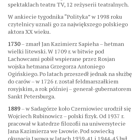
spektaklach teatru TV, 12 reżyserii teatralnych.
W ankiecie tygodnika “Polityka” w 1998 roku
czytelnicy uznali go za największego polskiego
aktora XX wieku.
1730
– zmarł Jan Kazimierz Sapieha – hetman
wielki litewski. W 1709 r. w bitwie pod
Lachowcami pobił wspierane przez Rosjan
wojska hetmana Grzegorza Antoniego
Ogińskiego. Po latach przeszedł jednak na służbę
do carów – w 1726 r. został feldmarszałkiem
rosyjskim, a rok później – generał-gubernatorem
Sankt Petersburga.
1889
– w Sadagórze koło Czerniowiec urodził się
Wojciech Rubinowicz – polski fizyk. Od 1937 r.
pracował w katedrze filozofii na uniwersytecie
Jana Kazimierza we Lwowie. Pod sowiecką
okupacją Lwowa w latach 1939-41 i 1944-45 był