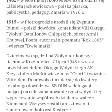
1902
– w Nowinkach koło Nieświeża urodziła się
Elżbieta Jackiewiczowa – polska pisarka,
publicystka, pedagog. Zmarła w 1976 r.
1915
– w Piotrogrodzie urodził się Zygmunt
Rumel – polski dowódca, komendant VIII Okręgu
“Wołyń” Batalionów Chłopskich, oficer Armii
Krajowej. Poeta, autor m.in. poematu “Rok 1863”
i wiersza “Dwie matki”.
Dzieciństwo spędził na Wołyniu, ukończył
liceum w Krzemieńcu. 7 lipca 1943 r. wraz z
przedstawicielem Okręgu Wołyńskiego AK
Krzysztofem Markiewiczem ps. “Czort” i woźnicą
Witoldem Dobrowolskim udał się do kwatery
lokalnego dowództwa SB OUN w delegacji
mającej na celu zahamowanie rzezi wołyńskiej i
wypracowanie wspólnych działań w walce z
Niemcami. Wszyscy zostali aresztowani i
zamordowani koło wsi Kustycze –