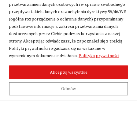
przetwarzaniem danych osobowych i w sprawie swobodnego
przepływu takich danych oraz uchylenia dyrektywy 95/46/WE
(ogólne rozporządzenie o ochronie danych) przypominamy
podstawowe informacje z zakresu przetwarzania danych
dostarczanych przez Ciebie podczas korzystania z naszej
Ukraina złożyła pozew przeciwko Rosji do
strony. Akceptując oświadczasz, że zapoznałeś się z treścią
Międzynarodowego Trybunału Sprawiedliwości
Polityki prywatności i zgadzasz się na wskazane w
ONZ
wymienionym dokumencie działania.
Polityka prywatności
TAGI
IRIS-T
KONTROFENSYWA
POCISKI
Akceptuj wszystkie
PREZYDENT UKRAINY
RAKIETY
STRATY WOJENNE
SYSTEM NASAMS
WOŁODYMYR ZEŁENSKI
Odmów
WRÓĆ NA STRONĘ GŁÓWNĄ
SEKCJA KOMENTARZY TYMCZASOWO
NIEDOSTĘPNA
W związku z przygotowaniami do uruchomienia