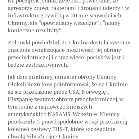
Na początek jednak Zełenski powiedział, że
agresorzy znowu rakietami i dronami uderzyli w
infrastrukturę cywilną w 50 miejscowościach
Ukrainy, ale “opowiadamy wszędzie” i “mamy
konieczne rezultaty”.
Zełenski powiedział, że Ukraina dostała systemy
znacznie zwiększające możliwości jej obrony
przeciwlotniczej i coraz więcej pocisków jest i
będzie zestrzeliwanych.
Jak dzis pisaliśmy, minister obrony Ukrainy
Ołeksij Reznikow poinformował, że na Ukrainie
są już przekazane przez USA, Norwegię i
Hiszpanię zestawy obrony przeciwlotniczej, w
tym jedne z najnowcześniejszych
amerykańskich NASAMS. Wcześniej Niemcy
przekazały (i prawdopodobnie wciąż przekazują
kolejne) zestawy IRIS-T, które szczególnie
chwalą Siły Zbrojne Ukrainy.