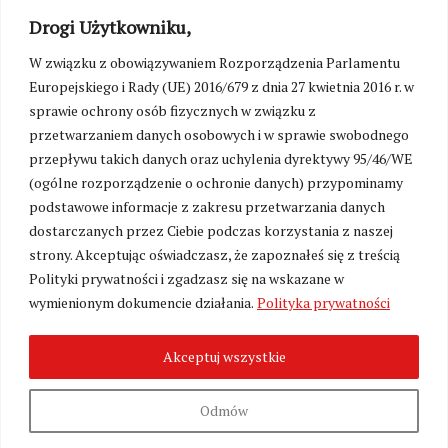
Drogi Użytkowniku,
W związku z obowiązywaniem Rozporządzenia Parlamentu
Europejskiego i Rady (UE) 2016/679 z dnia 27 kwietnia 2016 r. w
sprawie ochrony osób fizycznych w związku z
przetwarzaniem danych osobowych i w sprawie swobodnego
przepływu takich danych oraz uchylenia dyrektywy 95/46/WE
(ogólne rozporządzenie o ochronie danych) przypominamy
podstawowe informacje z zakresu przetwarzania danych
dostarczanych przez Ciebie podczas korzystania z naszej
strony. Akceptując oświadczasz, że zapoznałeś się z treścią
Polityki prywatności i zgadzasz się na wskazane w
Zmień ustawienia cookies
wymienionym dokumencie działania.
Polityka prywatności
Akceptuj wszystkie
©
Kresy24.pl
2026. Wszelkie Prawa Zastrzeżone.
O nas i Kontakt
|
Polityka prywatności
Produkcja:
Fundacja Wolność i Demokracja
Odmów