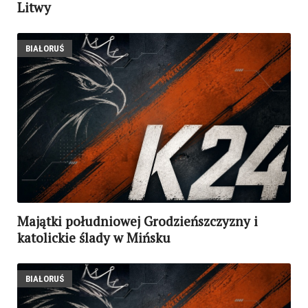
Litwy
BIAŁORUŚ
Majątki południowej Grodzieńszczyzny i
katolickie ślady w Mińsku
BIAŁORUŚ