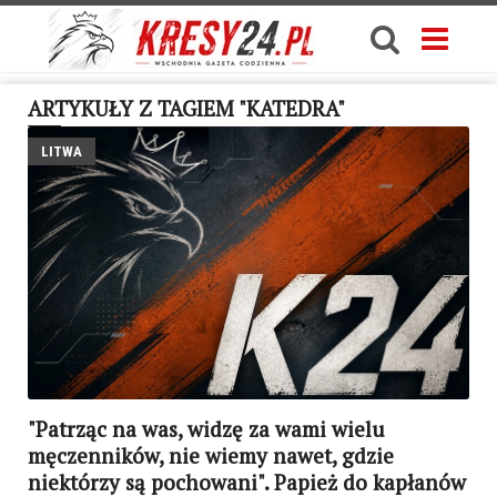
ARTYKUŁY Z TAGIEM "KATEDRA"
LITWA
"Patrząc na was, widzę za wami wielu
męczenników, nie wiemy nawet, gdzie
niektórzy są pochowani". Papież do kapłanów