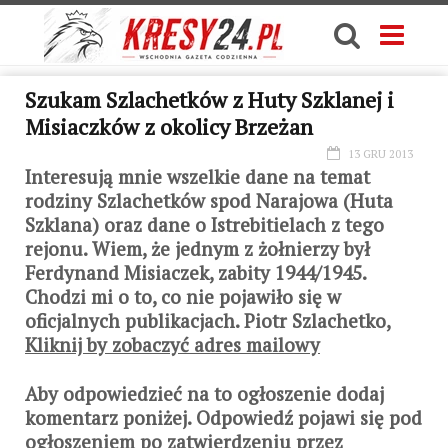
Szukam Szlachetków z Huty Szklanej i
Misiaczków z okolicy Brzeżan
13 GRU 2013
Interesują mnie wszelkie dane na temat
rodziny Szlachetków spod Narajowa (Huta
Szklana) oraz dane o Istrebitielach z tego
rejonu. Wiem, że jednym z żołnierzy był
Ferdynand Misiaczek, zabity 1944/1945.
Chodzi mi o to, co nie pojawiło się w
oficjalnych publikacjach. Piotr Szlachetko,
Kliknij by zobaczyć adres mailowy
Aby odpowiedzieć na to ogłoszenie dodaj
komentarz poniżej. Odpowiedź pojawi się pod
ogłoszeniem po zatwierdzeniu przez