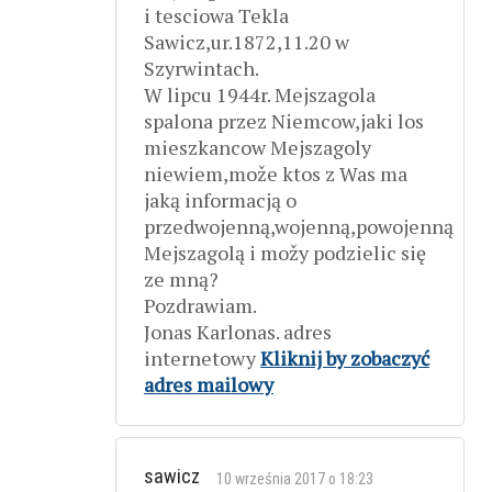
i tesciowa Tekla
Sawicz,ur.1872,11.20 w
Szyrwintach.
W lipcu 1944r. Mejszagola
spalona przez Niemcow,jaki los
mieszkancow Mejszagoly
niewiem,može ktos z Was ma
jaką informacją o
przedwojenną,wojenną,powojenną
Mejszagolą i možy podzielic się
ze mną?
Pozdrawiam.
Jonas Karlonas. adres
internetowy
Kliknij by zobaczyć
adres mailowy
sawicz
10 września 2017 o 18:23