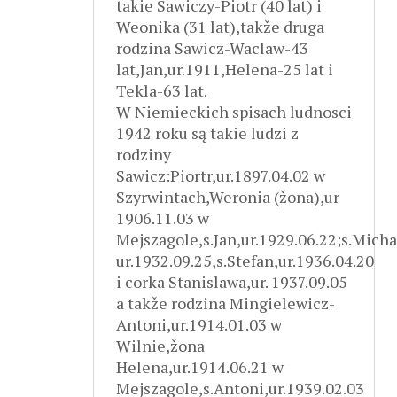
takie Sawiczy-Piotr (40 lat) i
Weonika (31 lat),takže druga
rodzina Sawicz-Waclaw-43
lat,Jan,ur.1911,Helena-25 lat i
Tekla-63 lat.
W Niemieckich spisach ludnosci
1942 roku są takie ludzi z
rodziny
Sawicz:Piortr,ur.1897.04.02 w
Szyrwintach,Weronia (žona),ur
1906.11.03 w
Mejszagole,s.Jan,ur.1929.06.22;s.Micha
ur.1932.09.25,s.Stefan,ur.1936.04.20
i corka Stanislawa,ur. 1937.09.05
a takže rodzina Mingielewicz-
Antoni,ur.1914.01.03 w
Wilnie,žona
Helena,ur.1914.06.21 w
Mejszagole,s.Antoni,ur.1939.02.03