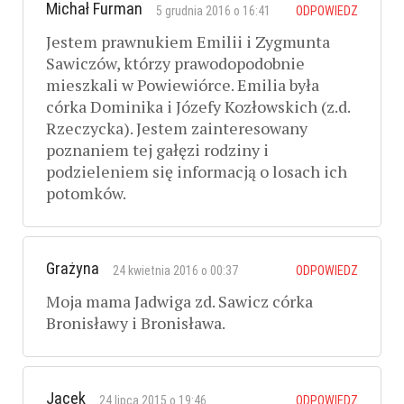
Michał Furman
5 grudnia 2016 o 16:41
ODPOWIEDZ
Jestem prawnukiem Emilii i Zygmunta
Sawiczów, którzy prawodopodobnie
mieszkali w Powiewiórce. Emilia była
córka Dominika i Józefy Kozłowskich (z.d.
Rzeczycka). Jestem zainteresowany
poznaniem tej gałęzi rodziny i
podzieleniem się informacją o losach ich
potomków.
Grażyna
24 kwietnia 2016 o 00:37
ODPOWIEDZ
Moja mama Jadwiga zd. Sawicz córka
Bronisławy i Bronisława.
Jacek
24 lipca 2015 o 19:46
ODPOWIEDZ