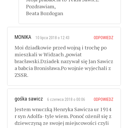
Pozdrawiam,
Beata Bozdogan
MONIKA
10 lipca 2018 o 12:43
ODPOWIEDZ
Moi dziadkowie przed wojną i trochę po
mieszkali w Widzach ,powiat
bracławski.Dziadek nazywał się Jan Sawicz
a babcia Bronisława.Po wojnie wyjechali z
ZSSR.
gośka sawicz
6 czerwca 2018 o 00:06
ODPOWIEDZ
Jestem wnuczką Henryka Sawicza ur 1914
r syn Adolfa- tyle wiem. Ponoć ożenił się z
dziewczyną ze swojej miejscowości czyli