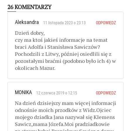
26 KOMENTARZY
Aleksandra
11 listopada 2023 o 23:13
ODPOWIEDZ
Dzień dobry,
czy ma ktoś jakieś informacje na temat
braci Adolfa i Stanisława Sawiczów?
Pochodzili z Litwy, później osiedlili się z
pozostałymi braćmi (podobno było ich 4) w
okolicach Mazur.
MONIKA
12 czerwca 2019 o 12:15
ODPOWIEDZ
Na dzień dzisiejszy mam więcej informacji
odnośnie moich przodków z Widz.Ojciec
mojego dziadka Jana nazywał się Klemens
Sawicz,mama Józefa.Moi pradziadkowie