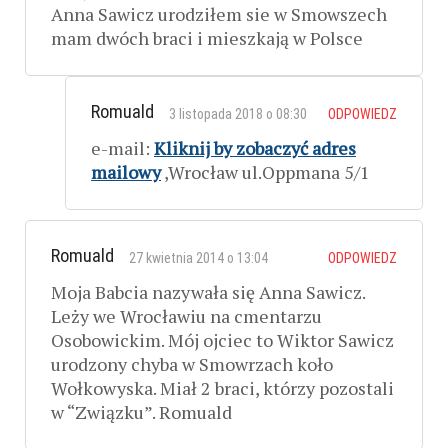
Anna Sawicz urodziłem sie w Smowszech
mam dwóch braci i mieszkają w Polsce
Romuald
3 listopada 2018 o 08:30
ODPOWIEDZ
e-mail:
Kliknij by zobaczyć adres
mailowy
,Wrocław ul.Oppmana 5/1
Romuald
27 kwietnia 2014 o 13:04
ODPOWIEDZ
Moja Babcia nazywała się Anna Sawicz.
Leży we Wrocławiu na cmentarzu
Osobowickim. Mój ojciec to Wiktor Sawicz
urodzony chyba w Smowrzach koło
Wołkowyska. Miał 2 braci, którzy pozostali
w “Związku”. Romuald