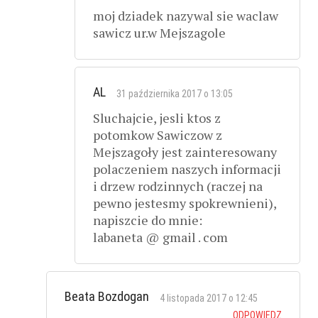
moj dziadek nazywal sie waclaw
sawicz ur.w Mejszagole
AL
31 października 2017 o 13:05
Sluchajcie, jesli ktos z
potomkow Sawiczow z
Mejszagoły jest zainteresowany
polaczeniem naszych informacji
i drzew rodzinnych (raczej na
pewno jestesmy spokrewnieni),
napiszcie do mnie:
labaneta @ gmail . com
Beata Bozdogan
4 listopada 2017 o 12:45
ODPOWIEDZ