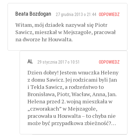
Beata Bozdogan
27 grudnia 2013 o 21:44
ODPOWIEDZ
Witam, mój dziadek nazywał się Piotr
Sawicz, mieszkał w Mejszagole, pracował
na dworze hr Houwalta.
AL
29 stycznia 2017 o 10:51
ODPOWIEDZ
Dzien dobry! Jestem wnuczka Heleny
z domu Sawicz. Jej rodzicami byli Jan
i Tekla Sawicz, a rodzeństwo to
Bronisława, Piotr, Wacław, Anna, Jan.
Helena przed 2. wojną mieszkała w
„czworakach” w Mejszagole,
pracowała u Houwalta – to chyba nie
może być przypadkowa zbieżność?…