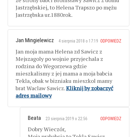
ze strony babci Bronisławy Sawicz z domu
Jastrzębskiej, to Helena Trapszo po mężu
Jastrzębska ur.1880rok.
Jan Mingielewicz
4 sierpnia 2018 o 17:19
ODPOWIEDZ
Jan moja mama Helena zd Sawicz z
Mejszagoly po wojnie przyjechala z
rodzina do Wegorzewa gdzie
mieszkalismy z jej mama a moja babcia
Tekla, obak w bizniaku mieszkol mamy
brat Waclaw Sawicz.
Kliknij by zobaczyć
adres mailowy
Beata
23 sierpnia 2019 o 22:56
ODPOWIEDZ
Dobry Wieczór,
Moja prababcia to Tekla Sawicz.