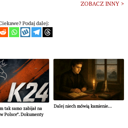
ZOBACZ INNY >
iekawe? Podaj dalej:
Dalej niech mówią kamienie…
m tak samo zabijał na
k w Polsce”. Dokumenty
resjach Sowietów wobec
i litewskiego podziemia