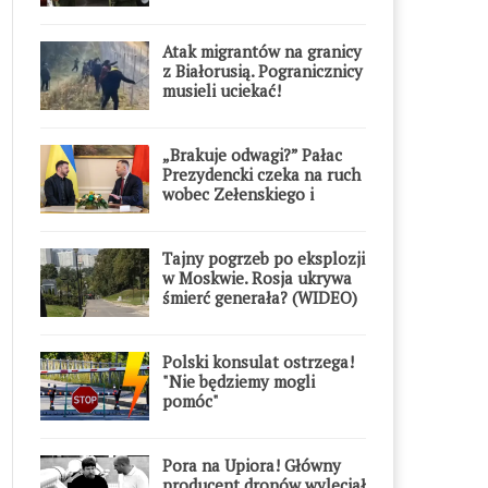
Atak migrantów na granicy
z Białorusią. Pogranicznicy
musieli uciekać!
„Brakuje odwagi?” Pałac
Prezydencki czeka na ruch
wobec Zełenskiego i
Orderu Orła Białego
Tajny pogrzeb po eksplozji
w Moskwie. Rosja ukrywa
śmierć generała? (WIDEO)
Polski konsulat ostrzega!
"Nie będziemy mogli
pomóc"
Pora na Upiora! Główny
producent dronów wyleciał