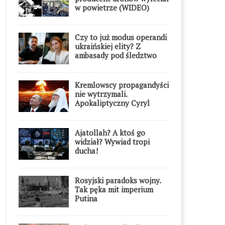
w powietrze (WIDEO)
Czy to już modus operandi
ukraińskiej elity? Z
ambasady pod śledztwo
Kremlowscy propagandyści
nie wytrzymali.
Apokaliptyczny Cyryl
przesadził
Ajatollah? A ktoś go
widział? Wywiad tropi
ducha!
Rosyjski paradoks wojny.
Tak pęka mit imperium
Putina