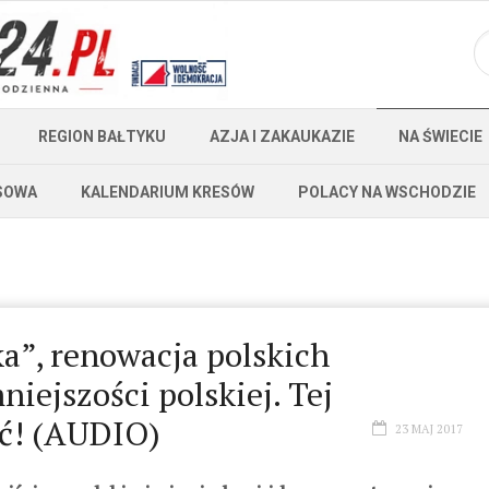
REGION BAŁTYKU
AZJA I ZAKAUKAZIE
NA ŚWIECIE
SOWA
KALENDARIUM KRESÓW
POLACY NA WSCHODZIE
ka”, renowacja polskich
iejszości polskiej. Tej
ć! (AUDIO)
23 MAJ 2017