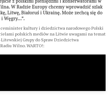
wejście z polskimi pieniędzmi i konserwatorami w
Wilna. W Radzie Europy chcemy wprowadzić szlak
kę, Litwę, Białoruś i Ukrainę. Może zechcą się do
a i Węgry…”.
iceminister kultury i dziedzictwa narodowego Polski
wicielami polskich mediów na Litwie uwagami na temat
-Litewskiej Grupy do Spraw Dziedzictwa
 Radiu Wilno. WARTO!: