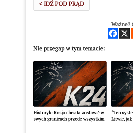
< IDŹ POD PRĄD
Ważne? C
Nie przegap w tym temacie:
Historyk: Rosja chciała zostawić w
“Ten syste
swych granicach przede wszystkim
Litwie, ja
Litwę, a nie Polskę
IPN o rep
polskiego 