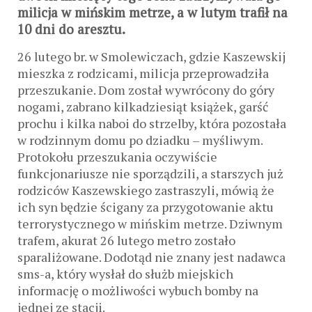
milicja w mińskim metrze, a w lutym trafił na
10 dni do aresztu.
26 lutego br. w Smolewiczach, gdzie Kaszewskij
mieszka z rodzicami, milicja przeprowadziła
przeszukanie. Dom został wywrócony do góry
nogami, zabrano kilkadziesiąt książek, garść
prochu i kilka naboi do strzelby, która pozostała
w rodzinnym domu po dziadku – myśliwym.
Protokołu przeszukania oczywiście
funkcjonariusze nie sporządzili, a starszych już
rodziców Kaszewskiego zastraszyli, mówią że
ich syn będzie ścigany za przygotowanie aktu
terrorystycznego w mińskim metrze. Dziwnym
trafem, akurat 26 lutego metro zostało
sparaliżowane. Dodotąd nie znany jest nadawca
sms-a, który wysłał do służb miejskich
informację o możliwości wybuch bomby na
jednej ze stacji.