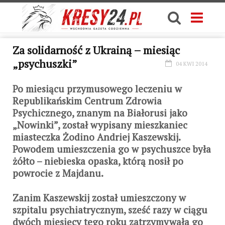
Za solidarność z Ukrainą – miesiąc
„psychuszki”
04 KWI 2014
Po miesiącu przymusowego leczeniu w
Republikańskim Centrum Zdrowia
Psychicznego, znanym na Białorusi jako
„Nowinki”, został wypisany mieszkaniec
miasteczka Żodino Andriej Kaszewskij.
Powodem umieszczenia go w psychuszce była
żółto – niebieska opaska, którą nosił po
powrocie z Majdanu.
Zanim Kaszewskij został umieszczony w
szpitalu psychiatrycznym, sześć razy w ciągu
dwóch miesięcy tego roku zatrzymywała go