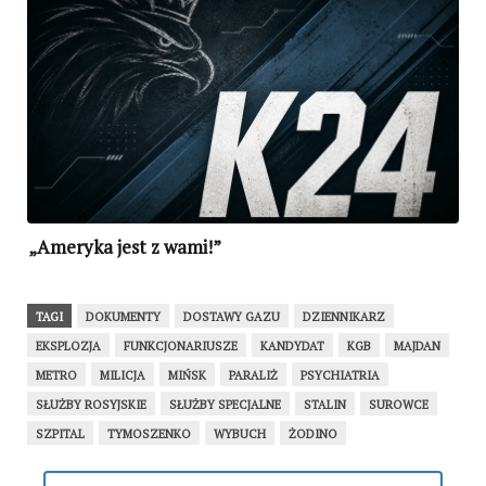
„Ameryka jest z wami!”
TAGI
DOKUMENTY
DOSTAWY GAZU
DZIENNIKARZ
EKSPLOZJA
FUNKCJONARIUSZE
KANDYDAT
KGB
MAJDAN
METRO
MILICJA
MIŃSK
PARALIŻ
PSYCHIATRIA
SŁUŻBY ROSYJSKIE
SŁUŻBY SPECJALNE
STALIN
SUROWCE
SZPITAL
TYMOSZENKO
WYBUCH
ŻODINO