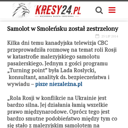
Samolot w Smoleńsku został zestrzelony
25 LIP 2014
Kilka dni temu kanadyjska telewizja CBC
przeprowadziła rozmowę na temat roli Rosji
w katastrofie malezyjskiego samolotu
pasażerskiego. Jednym z gości programu
„Turning point” była Lada Roslycki,
konsultant, analityk ds. bezpieczeństwa i
wywiadu –
pisze niezależna.pl
„Rola Rosji w konflikcie na Ukrainie jest
bardzo silna. Jej działania łamią wszelkie
prawo międzynarodowe
.
Oprócz tego jest
bardzo smutne podobieństwo między tym co
się stało z malezyjskim samolotem na