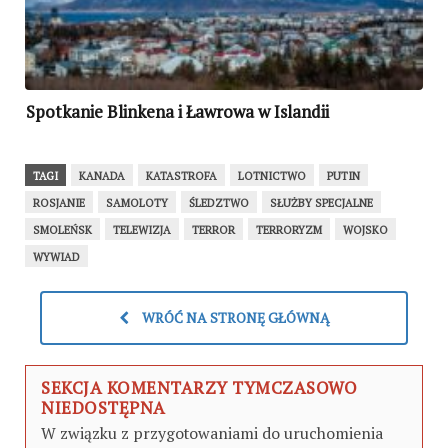
Spotkanie Blinkena i Ławrowa w Islandii
TAGI
KANADA
KATASTROFA
LOTNICTWO
PUTIN
ROSJANIE
SAMOLOTY
ŚLEDZTWO
SŁUŻBY SPECJALNE
SMOLEŃSK
TELEWIZJA
TERROR
TERRORYZM
WOJSKO
WYWIAD
WRÓĆ NA STRONĘ GŁÓWNĄ
SEKCJA KOMENTARZY TYMCZASOWO
NIEDOSTĘPNA
W związku z przygotowaniami do uruchomienia