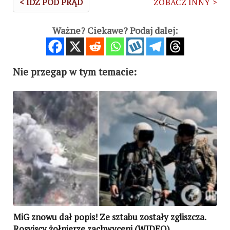
< IDŹ POD PRĄD
ZOBACZ INNY >
Ważne? Ciekawe? Podaj dalej:
Nie przegap w tym temacie:
MiG znowu dał popis! Ze sztabu zostały zgliszcza.
Rosyjscy żołnierze zachwyceni (WIDEO)