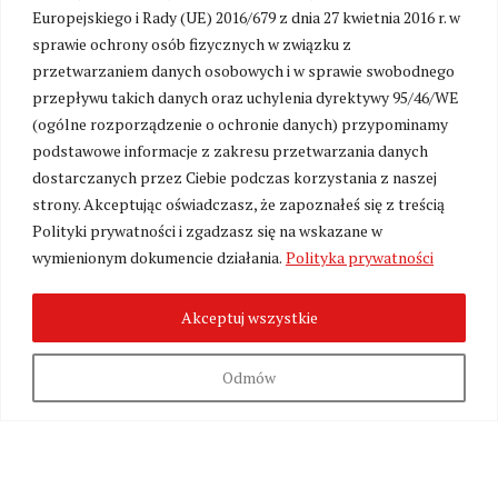
< IDŹ POD PRĄD
ZOBACZ INNY >
Europejskiego i Rady (UE) 2016/679 z dnia 27 kwietnia 2016 r. w
sprawie ochrony osób fizycznych w związku z
Ważne? Ciekawe? Podaj dalej:
przetwarzaniem danych osobowych i w sprawie swobodnego
przepływu takich danych oraz uchylenia dyrektywy 95/46/WE
(ogólne rozporządzenie o ochronie danych) przypominamy
Nie przegap w tym temacie:
podstawowe informacje z zakresu przetwarzania danych
dostarczanych przez Ciebie podczas korzystania z naszej
strony. Akceptując oświadczasz, że zapoznałeś się z treścią
Polityki prywatności i zgadzasz się na wskazane w
wymienionym dokumencie działania.
Polityka prywatności
Akceptuj wszystkie
Odmów
“Po 13000 godzin sprzątania”. Dom Skripala w
Salisbury wystawiony na sprzedaż