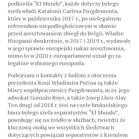
podkreśla “El Mundo”, każde dotyczy byłego
szefa władz Katalonii Carlesa Puigdemonta,
który w październiku 2017 r., po nielegalnym
referendum niepodległościowym w obawie
przed aresztowaniem zbiegł do Belgii. Władze
Hiszpanii dwukrotnie, w 2017 i 2019 r., wydawały
w jego sprawie europejski nakaz aresztowania,
mimo to w 2020 r. europarlament uznał go za
legalnie wybranego europosła.
Podejrzani o kontakty z ludźmi z otoczenia
prezydenta Rosji Władimira Putina są także
bliscy współpracownicy Puigdemonta, m.in. jego
adwokat Gonzalo Boye, a także Josep Lluis Alay.
Ten drugi od 2018 r. stoi na czele brukselskiego
biura byłego szefa separatystów. “El Mundo”,
powołując się na źródło w służbach, twierdzi że
kluczową osobą we wszystkich śledztwach
dotyczących powiązań separatystów z Kremlem