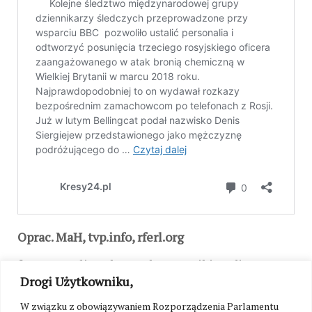
Oprac. MaH, tvp.info, rferl.org
fot. Generalitat de Catalunya, Wikimedia
Commons, CC
Drogi Użytkowniku,
W związku z obowiązywaniem Rozporządzenia Parlamentu