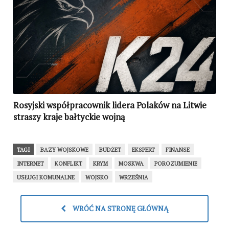
Rosyjski współpracownik lidera Polaków na Litwie
straszy kraje bałtyckie wojną
TAGI
BAZY WOJSKOWE
BUDŻET
EKSPERT
FINANSE
INTERNET
KONFLIKT
KRYM
MOSKWA
POROZUMIENIE
USŁUGI KOMUNALNE
WOJSKO
WRZEŚNIA
WRÓĆ NA STRONĘ GŁÓWNĄ