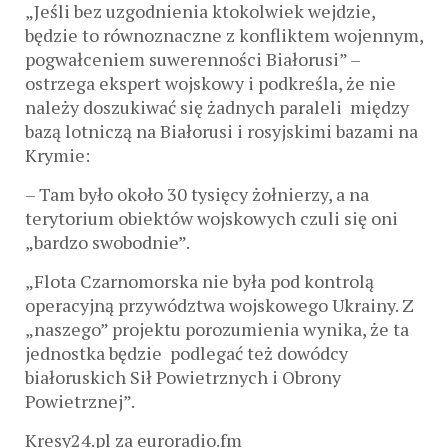
„Jeśli bez uzgodnienia ktokolwiek wejdzie,
będzie to równoznaczne z konfliktem wojennym,
pogwałceniem suwerenności Białorusi” –
ostrzega ekspert wojskowy i podkreśla, że ​​nie
należy doszukiwać się żadnych paraleli między
bazą lotniczą na Białorusi i rosyjskimi bazami na
Krymie:
– Tam było około 30 tysięcy żołnierzy, a na
terytorium obiektów wojskowych czuli się oni
„bardzo swobodnie”.
„Flota Czarnomorska nie była pod kontrolą
operacyjną przywództwa wojskowego Ukrainy. Z
„naszego” projektu porozumienia wynika, że ​​ta
jednostka będzie podlegać też dowódcy
białoruskich Sił Powietrznych i Obrony
Powietrznej”.
Kresy24.pl za euroradio.fm