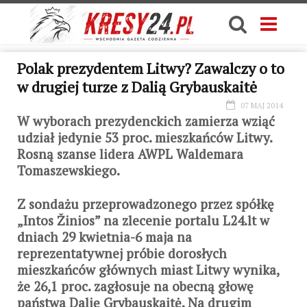
Polak prezydentem Litwy? Zawalczy o to
w drugiej turze z Dalią Grybauskaitė
07 MAJ 2014
W wyborach prezydenckich zamierza wziąć
udział jedynie 53 proc. mieszkańców Litwy.
Rosną szanse lidera AWPL Waldemara
Tomaszewskiego.
Z sondażu przeprowadzonego przez spółkę
„Intos Žinios” na zlecenie portalu L24.lt w
dniach 29 kwietnia-6 maja na
reprezentatywnej próbie dorosłych
mieszkańców głównych miast Litwy wynika,
że 26,1 proc. zagłosuje na obecną głowę
państwa Dalię Grybauskaitė. Na drugim