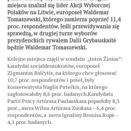
miejscu znalazł się lider Akcji Wyborczej
Polaków na Litwie, europoseł Waldemar
Tomaszewski, którego zamierza poprzeć 11,4
proc. respondentów. Jeśli przewidywania się
sprawdzą, w drugiej turze wyborów
prezydenckich rywalem Dalii Grybauskaitė
będzie Waldemar Tomaszewski.
Kolejne miejsca zajęli w sondażu „Intos Žinios”:
kandydat socjaldemokratów, europoseł
Zigmantas Balčytis, na którego chce głosować
10,7 proc. respondentów i poseł, były
konserwatysta Naglis Puteikis, na którego
zagłosowałoby 8,6 proc. badanych.Kandydata
Partii Pracy Artūrasa Paulauskasa poparłoby 8,3
proc., mera Wilna Artūrasa Zuokasa – 6,4 proc.
respondentów, a mera Ignaliny Bronisa Ropė –
4,1 proc. badanych.