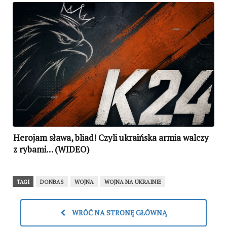
Herojam sława, bliad! Czyli ukraińska armia walczy
z rybami… (WIDEO)
TAGI
DONBAS
WOJNA
WOJNA NA UKRAINIE
WRÓĆ NA STRONĘ GŁÓWNĄ