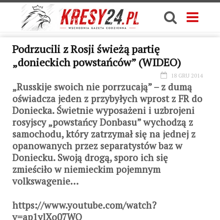
Podrzucili z Rosji świeżą partię
„donieckich powstańców” (WIDEO)
18 GRU 2014
„Russkije swoich nie porrzucają” – z dumą
oświadcza jeden z przybyłych wprost z FR do
Doniecka. Świetnie wyposażeni i uzbrojeni
rosyjscy „powstańcy Donbasu” wychodzą z
samochodu, który zatrzymał się na jednej z
opanowanych przez separatystów baz w
Doniecku. Swoją drogą, sporo ich się
zmieściło w niemieckim pojemnym
volkswagenie…
https://www.youtube.com/watch?
v=ap1ylXo07WQ