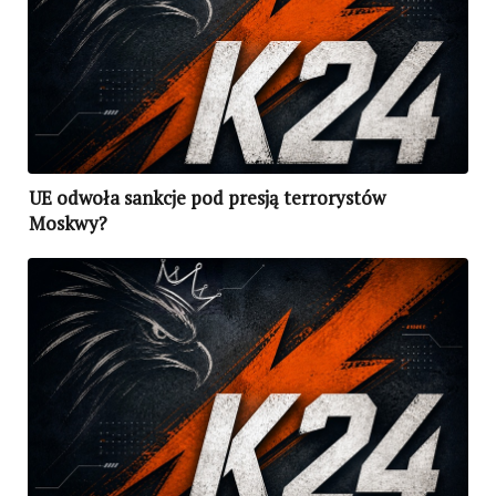
UE odwoła sankcje pod presją terrorystów
Moskwy?