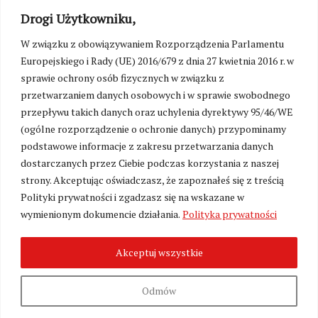
Drogi Użytkowniku,
W związku z obowiązywaniem Rozporządzenia Parlamentu
Europejskiego i Rady (UE) 2016/679 z dnia 27 kwietnia 2016 r. w
sprawie ochrony osób fizycznych w związku z
przetwarzaniem danych osobowych i w sprawie swobodnego
przepływu takich danych oraz uchylenia dyrektywy 95/46/WE
(ogólne rozporządzenie o ochronie danych) przypominamy
podstawowe informacje z zakresu przetwarzania danych
dostarczanych przez Ciebie podczas korzystania z naszej
strony. Akceptując oświadczasz, że zapoznałeś się z treścią
Polityki prywatności i zgadzasz się na wskazane w
Zmień ustawienia cookies
wymienionym dokumencie działania.
Polityka prywatności
Akceptuj wszystkie
©
Kresy24.pl
2026. Wszelkie Prawa Zastrzeżone.
O nas i Kontakt
|
Polityka prywatności
Produkcja:
Fundacja Wolność i Demokracja
Odmów