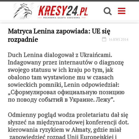
Matryca Lenina zapowiada: UE się
rozpadnie
16 KWI 2014
Duch Lenina dialogował z Ukraińcami.
Indagowany przez internautów o diagnozę
swojego statusu w ich kraju po tym, jak
obalono tam wystawione mu w czasach
sowieckich pomniki, Lenin odpowiedział:
„Сформулировал официальную позицию
по поводу событий в Украине. Лежу”.
Odmienny pogląd wodza proletariatu dał się
słyszeć na międzynarodowej konferencji dot.
kierowania ryzykiem w Ałmaty, gdzie miał
zapowiedzieć rozpad Unii Europejskiej i