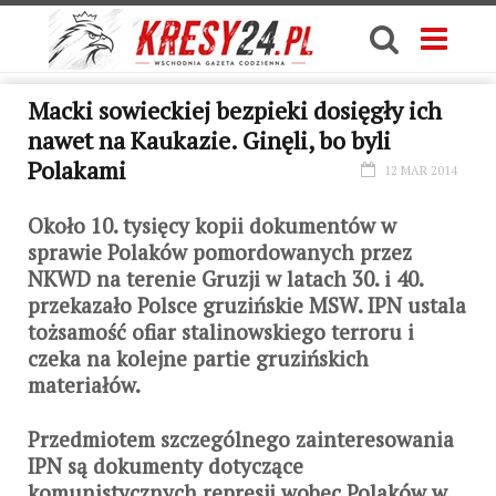
Macki sowieckiej bezpieki dosięgły ich
nawet na Kaukazie. Ginęli, bo byli
Polakami
12 MAR 2014
Około 10. tysięcy kopii dokumentów w
sprawie Polaków pomordowanych przez
NKWD na terenie Gruzji w latach 30. i 40.
przekazało Polsce gruzińskie MSW. IPN ustala
tożsamość ofiar stalinowskiego terroru i
czeka na kolejne partie gruzińskich
materiałów.
Przedmiotem szczególnego zainteresowania
IPN są dokumenty dotyczące
komunistycznych represji wobec Polaków w