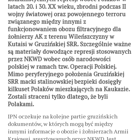
latach 20. i 30. XX wieku, zbrodni podczas II
wojny światowej oraz powojennego terroru
związanego między innymi z
funkcjonowaniem obozu filtracyjnego dla
żołnierzy AK z terenu Wileńszczyzny w
Kutaisi w Gruzińskiej SRR. Szczególnie ważne
są materiały dowodzące represji stosowanych
przez NKWD wobec osób narodowości
polskiej w ramach tzw. Operacji Polskiej.
Mimo peryferyjnego położenia Gruzińskiej
SRR macki stalinowskiej bezpieki dosięgły
kilkuset Polaków mieszkających na Kaukazie.
Zostali straceni tylko dlatego, że byli
Polakami.
IPN oczekuje na kolejne partie gruzińskich
dokumentów, w których mogą być między
innymi informacje o obozie i żołnierzach Armii
Krajowej, aresztowanych przez NKWD. Jest