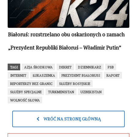
Białoruś: rozstrzelano obu oskarżonych o zamach
„Prezydent Republiki Białoruś – Władimir Putin”
TAGI
AZJA ŚRODKOWA
DEKRET
DZIENNIKARZ
FSB
INTERNET
ŁUKASZENKA
PREZYDENT BIAŁORUSI
RAPORT
REPORTERZY BEZ GRANIC
SŁUŻBY ROSYJSKIE
SŁUŻBY SPECJALNE
TURKMENISTAN
UZBEKISTAN
WOLNOŚĆ SŁOWA
WRÓĆ NA STRONĘ GŁÓWNĄ