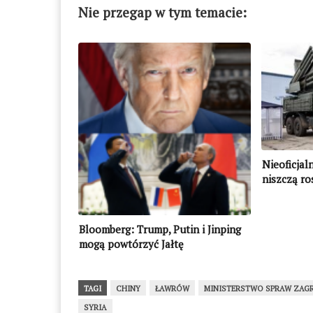
Nie przegap w tym temacie:
Nieoficjal
niszczą ro
Bloomberg: Trump, Putin i Jinping
mogą powtórzyć Jałtę
TAGI
CHINY
ŁAWRÓW
MINISTERSTWO SPRAW ZAG
SYRIA