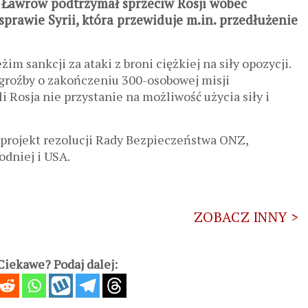
j Ławrow podtrzymał sprzeciw Rosji wobec
prawie Syrii, która przewiduje m.in. przedłużenie
m sankcji za ataki z broni ciężkiej na siły opozycji.
groźby o zakończeniu 300-osobowej misji
i Rosja nie przystanie na możliwość użycia siły i
projekt rezolucji Rady Bezpieczeństwa ONZ,
dniej i USA.
ZOBACZ INNY >
iekawe? Podaj dalej: