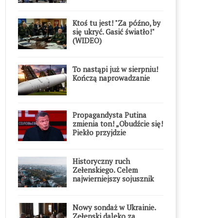
Ktoś tu jest! "Za późno, by
się ukryć. Gasić światło!"
(WIDEO)
To nastąpi już w sierpniu!
Kończą naprowadzanie
Propagandysta Putina
zmienia ton! „Obudźcie się!
Piekło przyjdzie
błyskawicznie”
Historyczny ruch
Zełenskiego. Celem
najwierniejszy sojusznik
Putina w Europie
Nowy sondaż w Ukrainie.
Zełenski daleko za