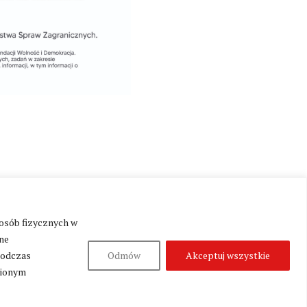
Produkcja:
Fundacja Wolność i Demokracja
 osób fizycznych w
ne
podczas
Odmów
Akceptuj wszystkie
nionym