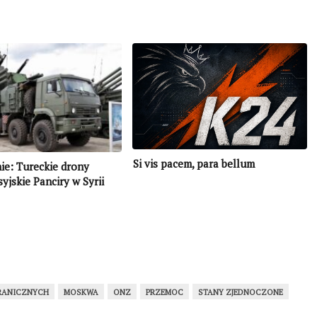
Si vis pacem, para bellum
nie: Tureckie drony
syjskie Panciry w Syrii
RANICZNYCH
MOSKWA
ONZ
PRZEMOC
STANY ZJEDNOCZONE