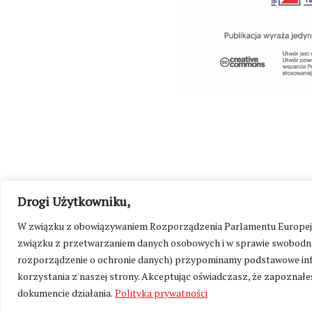
Drogi Użytkowniku,
©
Kresy24.pl
2026. Wszelkie Prawa Zastrzeżone.
O nas i Ko
W związku z obowiązywaniem Rozporządzenia Parlamentu Europejskie
związku z przetwarzaniem danych osobowych i w sprawie swobodne
rozporządzenie o ochronie danych) przypominamy podstawowe inf
korzystania z naszej strony. Akceptując oświadczasz, że zapoznałeś
dokumencie działania.
Polityka prywatności