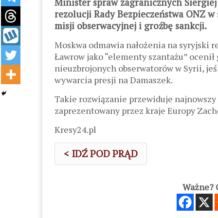
Minister spraw zagranicznych Siergie
rezolucji Rady Bezpieczeństwa ONZ w s
misji obserwacyjnej i groźbę sankcji.
Moskwa odmawia nałożenia na syryjski reżi
Ławrow jako “elementy szantażu” ocenił 
nieuzbrojonych obserwatorów w Syrii, jeśl
wywarcia presji na Damaszek.
Takie rozwiązanie przewiduje najnowszy 
zaprezentowany przez kraje Europy Zacho
Kresy24.pl
< IDŹ POD PRĄD
Ważne? C