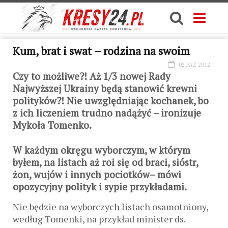
Kum, brat i swat – rodzina na swoim
02 PAŹ 2012
Czy to możliwe?! Aż 1/3 nowej Rady
Najwyższej Ukrainy będą stanowić krewni
polityków?! Nie uwzględniając kochanek, bo
z ich liczeniem trudno nadążyć – ironizuje
Mykoła Tomenko.
W każdym okręgu wyborczym, w którym
byłem, na listach aż roi się od braci, sióstr,
żon, wujów i innych pociotków– mówi
opozycyjny polityk i sypie przykładami.
Nie będzie na wyborczych listach osamotniony,
według Tomenki, na przykład minister ds.