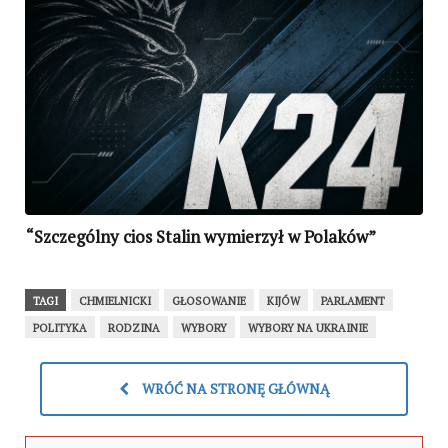
“Szczególny cios Stalin wymierzył w Polaków”
TAGI
CHMIELNICKI
GŁOSOWANIE
KIJÓW
PARLAMENT
POLITYKA
RODZINA
WYBORY
WYBORY NA UKRAINIE
WRÓĆ NA STRONĘ GŁÓWNĄ