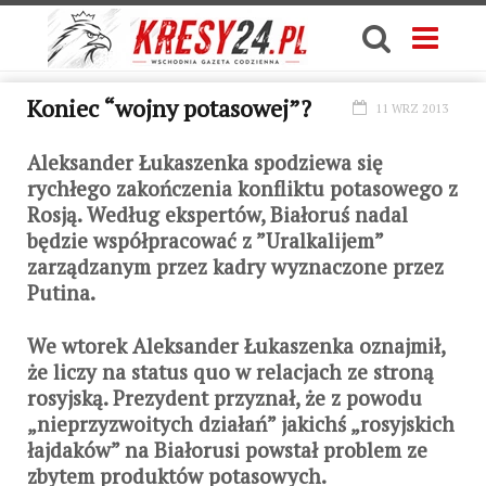
Koniec “wojny potasowej”?
11 WRZ 2013
Aleksander Łukaszenka spodziewa się
rychłego zakończenia konfliktu potasowego z
Rosją. Według ekspertów, Białoruś nadal
będzie współpracować z ”Uralkalijem”
zarządzanym przez kadry wyznaczone przez
Putina.
We wtorek Aleksander Łukaszenka oznajmił,
że liczy na status quo w relacjach ze stroną
rosyjską. Prezydent przyznał, że z powodu
„nieprzyzwoitych działań” jakichś „rosyjskich
łajdaków” na Białorusi powstał problem ze
zbytem produktów potasowych.