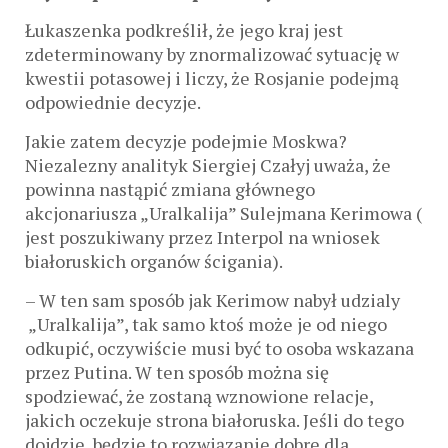
Łukaszenka podkreślił, że jego kraj jest
zdeterminowany by znormalizować sytuację w
kwestii potasowej i liczy, że Rosjanie podejmą
odpowiednie decyzje.
Jakie zatem decyzje podejmie Moskwa?
Niezalezny analityk Siergiej Czałyj uważa, że
powinna nastąpić zmiana głównego
akcjonariusza „Uralkalija” Sulejmana Kerimowa (
jest poszukiwany przez Interpol na wniosek
białoruskich organów ścigania).
– W ten sam sposób jak Kerimow nabył udzialy
„Uralkalija”, tak samo ktoś może je od niego
odkupić, oczywiście musi być to osoba wskazana
przez Putina. W ten sposób można się
spodziewać, że zostaną wznowione relacje,
jakich oczekuje strona białoruska. Jeśli do tego
dojdzie, będzie to rozwiązanie dobre dla