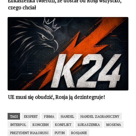
Łukaszenka twierdzi, że dostał od Rosji wszystko,
czego chciał
UE musi się obudzić, Rosja ją dezintegruje!
TAGI
EKSPERT
FIRMA
HANDEL
HANDEL ZAGRANICZNY
INTERPOL
KONCERN
KONFLIKT
ŁUKASZENKA
MOSKWA
PREZYDENT BIAŁORUSI
PUTIN
ROSJANIE