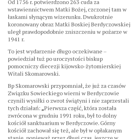
Od 1756 r. potwierdzono 263 cuda za
wstawiennictwem Matki Bożej, czczonej tam w
łaskami słynącym wizerunku. Dwukrotnie
koronowany obraz Matki Boskiej Berdyczowskiej
uległ prawdopodobnie zniszczeniu w pożarze w
1941 r.
To jest wydarzenie długo oczekiwane –
powiedział tuż po uroczystości biskup
pomocniczy diecezji kijowsko-żytomierskiej
Witali Skomarowski.
Bp Skomarowski przypomniał, że już
za czasów
Związku Sowieckiego wierni w Berdyczowie
czynili wysiłki o zwrot świątyni i nie zaprzestali
tych działań:
„
Pierwsza część, która została
zwrócona w grudniu 1991 roku, był to dolny
kościół sanktuarium w Berdyczowie. Górny
kościół zachował się też, ale był w opłakanym
stanie, ponieważ przez długi czas, jeszcze w