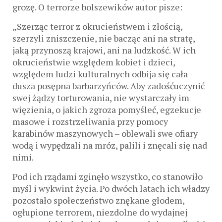
grozę. O terrorze bolszewików autor pisze:
„Szerząc terror z okrucieństwem i złością,
szerzyli zniszczenie, nie bacząc ani na stratę,
jaką przynoszą krajowi, ani na ludzkość. W ich
okrucieństwie względem kobiet i dzieci,
względem ludzi kulturalnych odbija się cała
dusza posępna barbarzyńców. Aby zadośćuczynić
swej żądzy torturowania, nie wystarczały im
więzienia, o jakich zgroza pomyśleć, egzekucje
masowe i rozstrzeliwania przy pomocy
karabinów maszynowych – oblewali swe ofiary
wodą i wypędzali na mróz, palili i znęcali się nad
nimi.
Pod ich rządami zginęło wszystko, co stanowiło
myśl i wykwint życia. Po dwóch latach ich władzy
pozostało społeczeństwo znękane głodem,
ogłupione terrorem, niezdolne do wydajnej