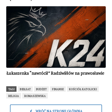
Łukaszenka “nawrócił” Radziwiłłów na prawosławie
TAGI
BIEŁSAT
BUDŻET
FINANSE
KOŚCIÓŁ KATOLICKI
RELIGIA
ROMASZEWSKA
WRÓĆ NA STRONĘ GŁÓWNĄ