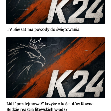
TV Biełsat ma powody do świętowania
Lidl “pozdejmował” krzyże z kościołów Kowna.
Będzie reakcja litewskich władz?