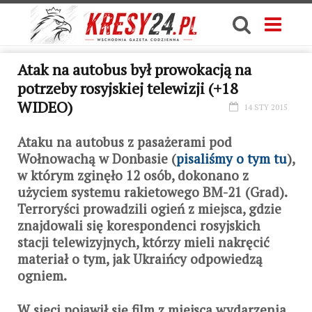
Atak na autobus był prowokacją na
potrzeby rosyjskiej telewizji (+18
WIDEO)
14 STY 2015
Ataku na autobus z pasażerami pod
Wołnowachą w Donbasie (
pisaliśmy o tym tu
),
w którym zginęło 12 osób, dokonano z
użyciem systemu rakietowego BM-21 (Grad).
Terroryści prowadzili ogień z miejsca, gdzie
znajdowali się korespondenci rosyjskich
stacji telewizyjnych, którzy mieli nakręcić
materiał o tym, jak Ukraińcy odpowiedzą
ogniem.
W sieci pojawił się film z miejsca wydarzenia.