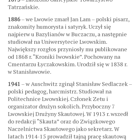
Tatrzańskie.
1886
– we Lwowie zmarł Jan Lam – polski pisarz,
znakomity humorysta i satyryk. Uczył się
najpierw u Bazylianów w Buczaczu, a następnie
studiował na Uniwersytecie Lwowskim.
Największy rozgłos przyniosły mu publikowane
od 1868 r. “Kroniki lwowskie”. Pochowany na
Cmentarzu Łyczakowskim. Urodził się w 1838 r.
w Stanisławowie.
1941
– w Auschwitz zginął Stanisław Sedlaczek –
polski pedagog, harcmistrz. Studiował na
Politechnice Lwowskiej. Członek Zetu i
organizator drużyn sokolich. Przyboczny 7
Lwowskiej Drużyny Skautowej. W 1913 r. wszedł
do redakcji “Skauta” oraz do Związkowego
Naczelnictwa Skautowego jako sekretarz. W
latach 1914-15 prowadził tajną pracę skautową