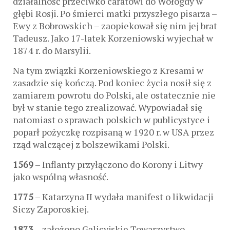
działalność przeciwko caratowi do Wołogdy w
głębi Rosji. Po śmierci matki przyszłego pisarza –
Ewy z Bobrowskich – zaopiekował się nim jej brat
Tadeusz. Jako 17-latek Korzeniowski wyjechał w
1874 r. do Marsylii.
Na tym związki Korzeniowskiego z Kresami w
zasadzie się kończą. Pod koniec życia nosił się z
zamiarem powrotu do Polski, ale ostatecznie nie
był w stanie tego zrealizować. Wypowiadał się
natomiast o sprawach polskich w publicystyce i
poparł pożyczkę rozpisaną w 1920 r. w USA przez
rząd walczącej z bolszewikami Polski.
1569
– Inflanty przyłączono do Korony i Litwy
jako wspólną własność.
1775
– Katarzyna II wydała manifest o likwidacji
Siczy Zaporoskiej.
1873
– założono Galicyjskie Towarzystwo