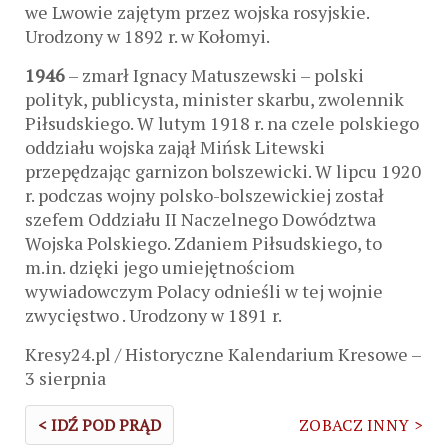
we Lwowie zajętym przez wojska rosyjskie.
Urodzony w 1892 r. w Kołomyi.
1946
– zmarł Ignacy Matuszewski – polski
polityk, publicysta, minister skarbu, zwolennik
Piłsudskiego. W lutym 1918 r. na czele polskiego
oddziału wojska zajął Mińsk Litewski
przepędzając garnizon bolszewicki. W lipcu 1920
r. podczas wojny polsko-bolszewickiej został
szefem Oddziału II Naczelnego Dowództwa
Wojska Polskiego. Zdaniem Piłsudskiego, to
m.in. dzięki jego umiejętnościom
wywiadowczym Polacy odnieśli w tej wojnie
zwycięstwo . Urodzony w 1891 r.
Kresy24.pl / Historyczne Kalendarium Kresowe –
3 sierpnia
< IDŹ POD PRĄD
ZOBACZ INNY >