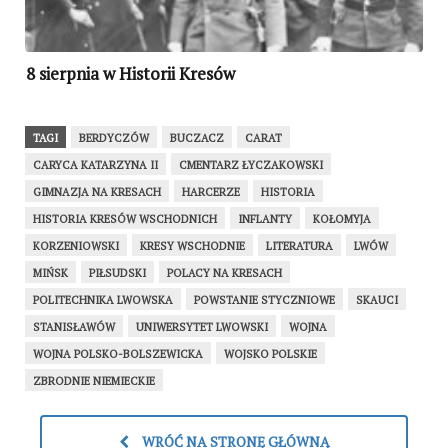
8 sierpnia w Historii Kresów
TAGI
BERDYCZÓW
BUCZACZ
CARAT
CARYCA KATARZYNA II
CMENTARZ ŁYCZAKOWSKI
GIMNAZJA NA KRESACH
HARCERZE
HISTORIA
HISTORIA KRESÓW WSCHODNICH
INFLANTY
KOŁOMYJA
KORZENIOWSKI
KRESY WSCHODNIE
LITERATURA
LWÓW
MIŃSK
PIŁSUDSKI
POLACY NA KRESACH
POLITECHNIKA LWOWSKA
POWSTANIE STYCZNIOWE
SKAUCI
STANISŁAWÓW
UNIWERSYTET LWOWSKI
WOJNA
WOJNA POLSKO-BOLSZEWICKA
WOJSKO POLSKIE
ZBRODNIE NIEMIECKIE
WRÓĆ NA STRONĘ GŁÓWNĄ